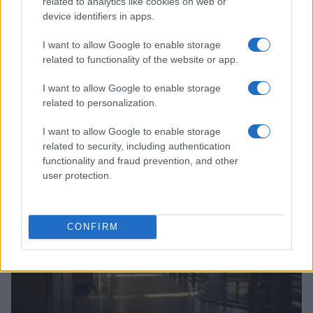
related to analytics like cookies on web or
device identifiers in apps.
I want to allow Google to enable storage
related to functionality of the website or app.
I want to allow Google to enable storage
Logistica e supply chain: carriere promettenti e come
related to personalization.
intraprenderle
Sofia Ricci · 8 Ago 2026
I want to allow Google to enable storage
related to security, including authentication
PERCORSI DI STUDIO
functionality and fraud prevention, and other
user protection.
CONFIRM