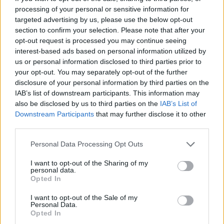
AUTORE
processing of your personal or sensitive information for
Andrea Innocenti
targeted advertising by us, please use the below opt-out
Andrea Innocenti ha coordinato dall'estero il
section to confirm your selection. Please note that after your
rientro di una cronista napoletana durante una
opt-out request is processed you may continue seeing
crisi diplomatica, gestendo contatti con
interest-based ads based on personal information utilized by
consolati; è corrispondente esteri che
us or personal information disclosed to third parties prior to
definisce linee editoriali sulla geopolitica. Nato
your opt-out. You may separately opt-out of the further
a Napoli, parla dialetto locale e mantiene
disclosure of your personal information by third parties on the
rapporti con ONG partenopee.
IAB’s list of downstream participants. This information may
also be disclosed by us to third parties on the
IAB’s List of
Downstream Participants
that may further disclose it to other
third parties.
Please note that this website/app uses one or more Google
Personal Data Processing Opt Outs
services and may gather and store information including but
not limited to your visit or usage behaviour. You may click to
I want to opt-out of the Sharing of my
personal data.
grant or deny consent to Google and its third-party tags to
Opted In
use your data for below specified purposes in below Google
consent section.
I want to opt-out of the Sale of my
Personal Data.
Opted In