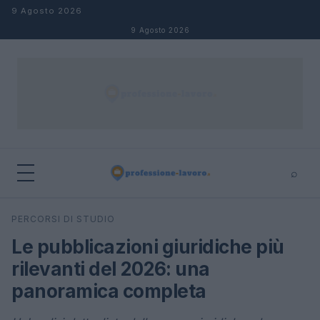
Salta al contenuto
9 Agosto 2026
9 Agosto 2026
⌕
×
⌕
PERCORSI DI STUDIO
Cerca
Le pubblicazioni giuridiche più
rilevanti del 2026: una
panoramica completa