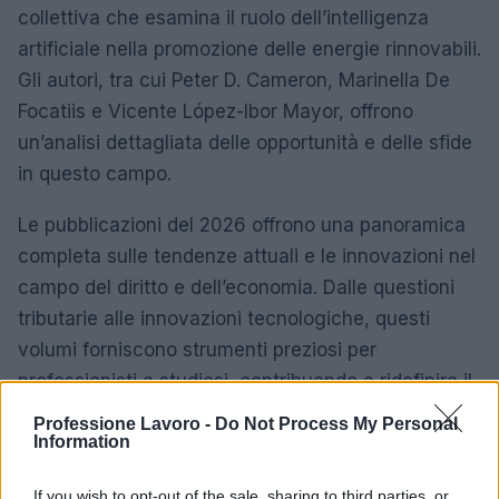
collettiva che esamina il ruolo dell’intelligenza
artificiale nella promozione delle energie rinnovabili.
Gli autori, tra cui Peter D. Cameron, Marinella De
Focatiis e Vicente López-Ibor Mayor, offrono
un’analisi dettagliata delle opportunità e delle sfide
in questo campo.
Le pubblicazioni del 2026 offrono una panoramica
completa sulle tendenze attuali e le innovazioni nel
campo del diritto e dell’economia. Dalle questioni
tributarie alle innovazioni tecnologiche, questi
volumi forniscono strumenti preziosi per
professionisti e studiosi, contribuendo a ridefinire il
panorama giuridico ed economico.
Professione Lavoro -
Do Not Process My Personal
Information
If you wish to opt-out of the sale, sharing to third parties, or