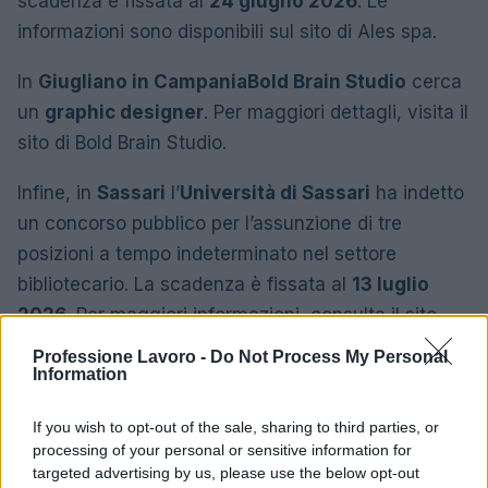
scadenza è fissata al
24 giugno 2026
. Le
informazioni sono disponibili sul sito di Ales spa.
In
Giugliano in Campania
Bold Brain Studio
cerca
un
graphic designer
. Per maggiori dettagli, visita il
sito di Bold Brain Studio.
Infine, in
Sassari
l’
Università di Sassari
ha indetto
un concorso pubblico per l’assunzione di tre
posizioni a tempo indeterminato nel settore
bibliotecario. La scadenza è fissata al
13 luglio
2026
. Per maggiori informazioni, consulta il sito
inPA.
Professione Lavoro -
Do Not Process My Personal
Information
If you wish to opt-out of the sale, sharing to third parties, or
AUTORE
processing of your personal or sensitive information for
Sofia Ricci
targeted advertising by us, please use the below opt-out