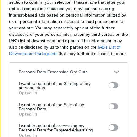
Sofia Ricci, giornalista specializzata in
section to confirm your selection. Please note that after your
formazione e sviluppo di carriera, guida
opt-out request is processed you may continue seeing
studenti e professionisti tra percorsi di studio,
interest-based ads based on personal information utilized by
competenze richieste dal mercato e strategie
us or personal information disclosed to third parties prior to
di crescita professionale.
your opt-out. You may separately opt-out of the further
disclosure of your personal information by third parties on the
IAB’s list of downstream participants. This information may
also be disclosed by us to third parties on the
IAB’s List of
Downstream Participants
that may further disclose it to other
third parties.
Please note that this website/app uses one or more Google
Personal Data Processing Opt Outs
services and may gather and store information including but
not limited to your visit or usage behaviour. You may click to
I want to opt-out of the Sharing of my
personal data.
grant or deny consent to Google and its third-party tags to
Opted In
use your data for below specified purposes in below Google
consent section.
I want to opt-out of the Sale of my
Personal Data.
Opted In
I want to opt-out of processing my
Personal Data for Targeted Advertising.
Opted In