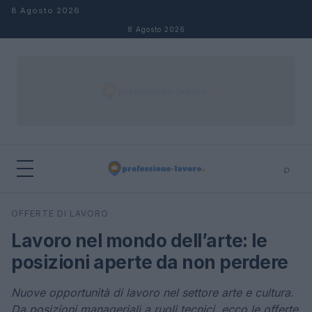
Salta al contenuto
8 Agosto 2026
8 Agosto 2026
⌕
×
⌕
OFFERTE DI LAVORO
Cerca
Lavoro nel mondo dell’arte: le
posizioni aperte da non perdere
Nuove opportunità di lavoro nel settore arte e cultura.
Da posizioni manageriali a ruoli tecnici, ecco le offerte