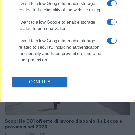
I want to allow Google to enable storage
related to functionality of the website or app.
Bando a sostegno dell’occupazione giovanile:
contributi per le imprese
I want to allow Google to enable storage
Paolo Mariani · 8 Ago 2026
related to personalization.
OFFERTE DI LAVORO
I want to allow Google to enable storage
related to security, including authentication
functionality and fraud prevention, and other
user protection.
CONFIRM
Scopri le 301 offerte di lavoro disponibili a Lecce e
provincia nel 2026
Sofia Ricci · 6 Ago 2026