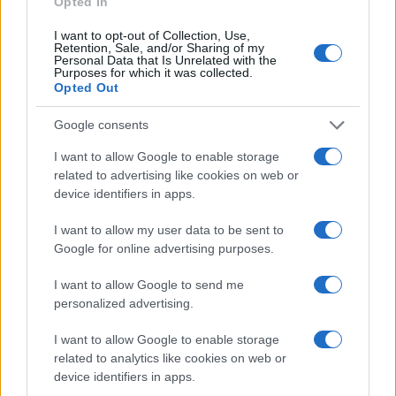
Opted In
spesso rispondono alle domande e guidano i
clienti attraverso il processo di richiesta.
I want to opt-out of Collection, Use,
I venditori di titoli, merci e servizi
Retention, Sale, and/or Sharing of my
Personal Data that Is Unrelated with the
finanziari
collegano acquirenti e venditori nei
Purposes for which it was collected.
Opted Out
mercati finanziari. Vendono titoli a privati,
consigliano società in cerca di investitori e
Google consents
conducono operazioni.
Gli analisti di ricerche di
mercato studiano le
I want to allow Google to enable storage
condizioni di mercato per esaminare il
related to advertising like cookies on web or
device identifiers in apps.
potenziale di vendita di prodotti o
servizi. Aiutano le aziende a capire quali prodotti
I want to allow my user data to be sent to
vogliono le persone, chi li acquisterà ea quale
Google for online advertising purposes.
prezzo. Raccolgono dati e informazioni
utilizzando una varietà di metodi, come
I want to allow Google to send me
interviste, questionari, focus group, indagini di
personalized advertising.
analisi di mercato, sondaggi di opinione pubblica
I want to allow Google to enable storage
e revisioni della letteratura.
related to analytics like cookies on web or
Gli specialisti delle risorse umane
reclutano,
device identifiers in apps.
selezionano, intervistano e posizionano i