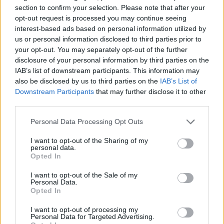
section to confirm your selection. Please note that after your
Gli infermieri registrati
forniscono e
opt-out request is processed you may continue seeing
coordinano l’assistenza ai pazienti, istruiscono i
interest-based ads based on personal information utilized by
pazienti e il pubblico sulle varie condizioni di
us or personal information disclosed to third parties prior to
salute e forniscono consulenza e supporto
your opt-out. You may separately opt-out of the further
emotivo ai pazienti e ai loro familiari.
disclosure of your personal information by third parties on the
Ragionieri e revisori
preparano ed esaminano i
IAB’s list of downstream participants. This information may
also be disclosed by us to third parties on the
IAB’s List of
documenti finanziari. Garantiscono che i registri
Downstream Participants
that may further disclose it to other
finanziari siano accurati e che le tasse siano
third parties.
pagate correttamente e in tempo. Ragionieri e
revisori valutano le operazioni finanziarie e
Please note that this website/app uses one or more Google
Personal Data Processing Opt Outs
lavorano per garantire che le organizzazioni
services and may gather and store information including but
not limited to your visit or usage behaviour. You may click to
I want to opt-out of the Sharing of my
funzionino in modo efficiente.
personal data.
grant or deny consent to Google and its third-party tags to
I funzionari addetti ai prestiti
valutano,
Opted In
use your data for below specified purposes in below Google
autorizzano o raccomandano l’approvazione
consent section.
I want to opt-out of the Sale of my
delle richieste di prestito per persone e
Personal Data.
aziende. Il lavoro dei funzionari addetti ai
Opted In
prestiti ha un considerevole servizio clienti e
I want to opt-out of processing my
componenti di vendita. Gli ufficiali di prestito
Personal Data for Targeted Advertising.