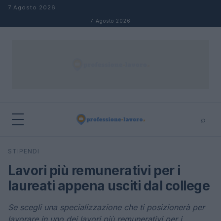
Salta al contenuto
7 Agosto 2026
7 Agosto 2026
⌕
×
⌕
STIPENDI
Cerca
Lavori più remunerativi per i
laureati appena usciti dal college
Se scegli una specializzazione che ti posizionerà per
lavorare in uno dei lavori più remunerativi per i