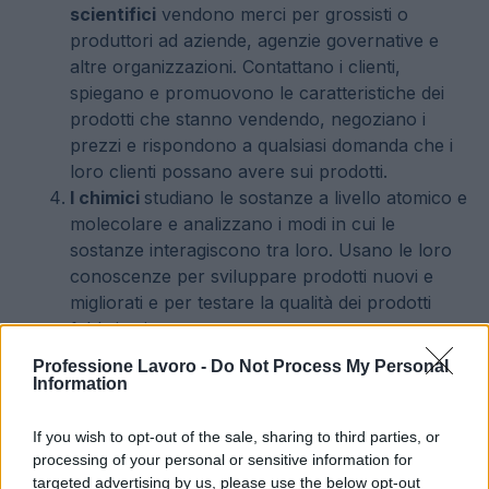
scientifici
vendono merci per grossisti o
produttori ad aziende, agenzie governative e
altre organizzazioni. Contattano i clienti,
spiegano e promuovono le caratteristiche dei
prodotti che stanno vendendo, negoziano i
prezzi e rispondono a qualsiasi domanda che i
loro clienti possano avere sui prodotti.
I chimici
studiano le sostanze a livello atomico e
molecolare e analizzano i modi in cui le
sostanze interagiscono tra loro. Usano le loro
conoscenze per sviluppare prodotti nuovi e
migliorati e per testare la qualità dei prodotti
fabbricati.
I logisti
analizzano e coordinano le catene di
Professione Lavoro -
Do Not Process My Personal
approvvigionamento delle organizzazioni: i
Information
sistemi che spostano i prodotti dal fornitore al
consumatore. Gestiscono l’intero ciclo di vita di
If you wish to opt-out of the sale, sharing to third parties, or
un prodotto, che include l’acquisizione,
processing of your personal or sensitive information for
targeted advertising by us, please use the below opt-out
l’allocazione e la consegna di un prodotto.