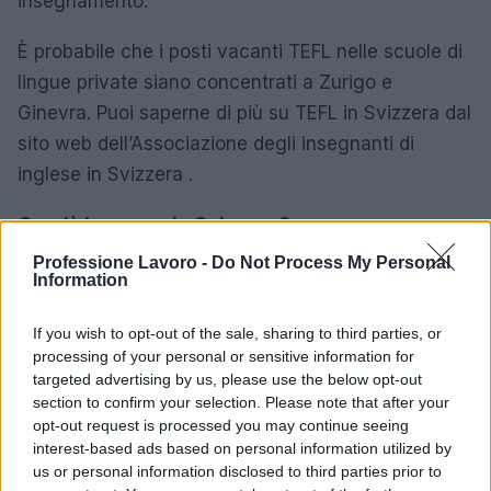
insegnamento.
È probabile che i posti vacanti TEFL nelle scuole di
lingue private siano concentrati a Zurigo e
Ginevra. Puoi saperne di più su TEFL in Svizzera dal
sito web dell’Associazione degli insegnanti di
inglese in Svizzera .
Com’è lavorare in Svizzera?
Professione Lavoro -
Do Not Process My Personal
Orario di lavoro:
tra le 40 e le 44 ore settimanali
Information
ma può arrivare fino a 50 ore settimanali, a
If you wish to opt-out of the sale, sharing to third parties, or
seconda della natura del lavoro.
processing of your personal or sensitive information for
targeted advertising by us, please use the below opt-out
Vacanze:
l’assegnazione standard è di 20 giorni di
section to confirm your selection. Please note that after your
ferie annuali, più le festività nazionali, compresa la
opt-out request is processed you may continue seeing
festa nazionale svizzera (1 agosto) e le festività
interest-based ads based on personal information utilized by
us or personal information disclosed to third parties prior to
regionali osservate dai singoli cantoni.