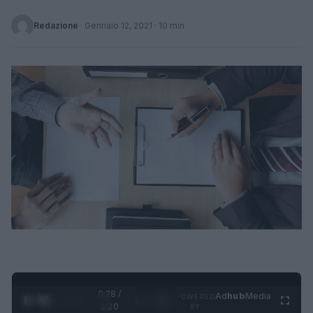
Redazione
·
Gennaio 12, 2021
· 10 min
0:30 /
Ad
hub
Media
POWERED
1
/
4
1:20
BY