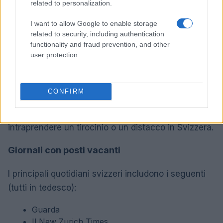
related to personalization.
Svizzera.
I want to allow Google to enable storage
related to security, including authentication
Puoi anche cercare lavoro utilizzando i siti web di
functionality and fraud prevention, and other
lavoro e inviando candidature speculative e
user protection.
partecipando a fiere del lavoro.
Potrebbe essere possibile cercare un lavoro presso
CONFIRM
una società multinazionale, passare attraverso il
processo di reclutamento nel Regno Unito e poi
intraprendere un tirocinio o un distacco in Svizzera.
Giornali con posti vacanti
I principali quotidiani svizzeri includono i seguenti
(tutti in tedesco):
Guarda
Il New Zurich Times