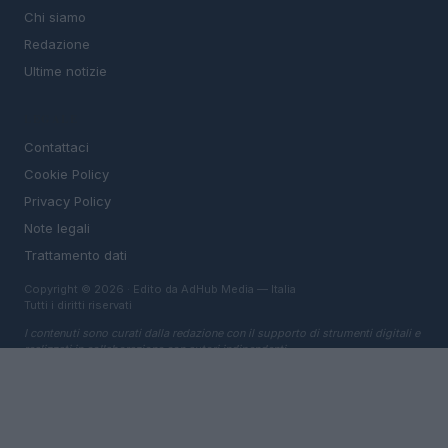
Chi siamo
Redazione
Ultime notizie
LEGALE
Contattaci
Cookie Policy
Privacy Policy
Note legali
Trattamento dati
Copyright © 2026 · Edito da AdHub Media — Italia
Tutti i diritti riservati
I contenuti sono curati dalla redazione con il supporto di strumenti digitali e
realizzati in collaborazione con autori indipendenti.