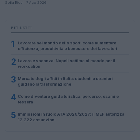
Sofia Ricci · 7 Ago 2026
PIÙ LETTI
1
Lavorare nel mondo dello sport: come aumentare
efficienza, produttività e benessere dei lavoratori
2
Lavoro e vacanza: Napoli settima al mondo per il
workcation
3
Mercato degli affitti in Italia: studenti e stranieri
guidano la trasformazione
4
Come diventare guida turistica: percorso, esami e
tessera
5
Immissioni in ruolo ATA 2026/2027: il MEF autorizza
12.222 assunzioni