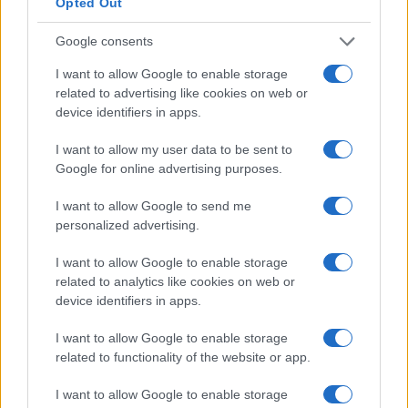
Opted Out
in Svizzera.
Google consents
Se c’è una società o un’organizzazione specifica
I want to allow Google to enable storage
per cui vorresti lavorare in Svizzera, le opportunità
related to advertising like cookies on web or
device identifiers in apps.
di lavoro per laureati potrebbero essere
pubblicizzate sul suo sito web.
I want to allow my user data to be sent to
Google for online advertising purposes.
Se sei un cittadino dell’UE, dopo essere arrivato in
I want to allow Google to send me
Svizzera per cercare lavoro dovresti poter
personalized advertising.
accedere ai servizi del tuo servizio locale per
l’impiego regionale. Puoi anche cercare offerte di
I want to allow Google to enable storage
related to analytics like cookies on web or
lavoro per cantone e occupazione utilizzando
device identifiers in apps.
gli elenchi di lavoro supportati dal governo
svizzero.
I want to allow Google to enable storage
related to functionality of the website or app.
Il sito web di EURES , la rete delle agenzie europee
I want to allow Google to enable storage
per l’impiego, include elenchi di lavori con sede in