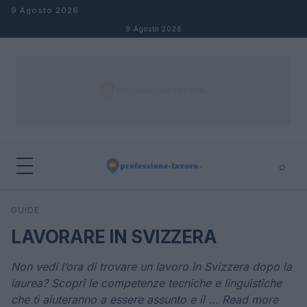
Salta al contenuto
9 Agosto 2026
9 Agosto 2026
⌕
×
⌕
GUIDE
Cerca
LAVORARE IN SVIZZERA
Non vedi l’ora di trovare un lavoro in Svizzera dopo la
laurea? Scopri le competenze tecniche e linguistiche
che ti aiuteranno a essere assunto e il ... Read more