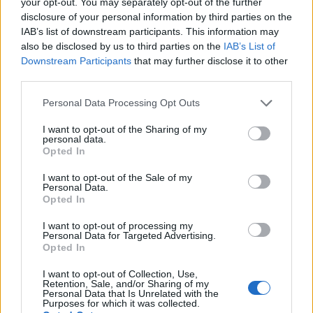
your opt-out. You may separately opt-out of the further
disclosure of your personal information by third parties on the
Imposta sul reddito:
il sistema dell’imposta sul
IAB’s list of downstream participants. This information may
reddito è progressivo, quindi paghi di più man
also be disclosed by us to third parties on the
IAB’s List of
Downstream Participants
that may further disclose it to other
mano che guadagni di più e si compone di tre
third parties.
elementi: federale, comunale e cantonale. Le
Please note that this website/app uses one or more Google
aliquote fiscali possono variare notevolmente tra i
Personal Data Processing Opt Outs
services and may gather and store information including but
cantoni. Il tasso combinato può variare tra il 20% e
not limited to your visit or usage behaviour. You may click to
I want to opt-out of the Sharing of my
personal data.
il 45% in totale.
grant or deny consent to Google and its third-party tags to
Opted In
use your data for below specified purposes in below Google
consent section.
È consigliabile verificare la tua posizione fiscale e
I want to opt-out of the Sale of my
Personal Data.
assicurativa nel Regno Unito con HM Revenue &
Opted In
Customs (HMRC) per assicurarti di non perdere
I want to opt-out of processing my
alcun diritto alla pensione nel Regno Unito.
Personal Data for Targeted Advertising.
Opted In
Dove trovare lavoro in Svizzera
I want to opt-out of Collection, Use,
Retention, Sale, and/or Sharing of my
Puoi utilizzare la pagina di lavoro per laureati di
Personal Data that Is Unrelated with the
Purposes for which it was collected.
TARGETjobs all’estero per cercare offerte di lavoro