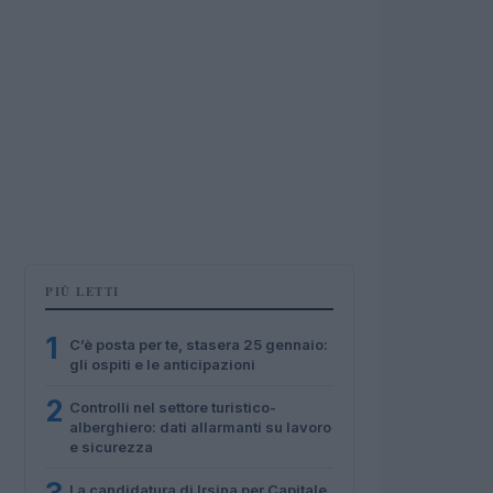
PIÙ LETTI
1
C’è posta per te, stasera 25 gennaio:
gli ospiti e le anticipazioni
2
Controlli nel settore turistico-
alberghiero: dati allarmanti su lavoro
e sicurezza
La candidatura di Irsina per Capitale