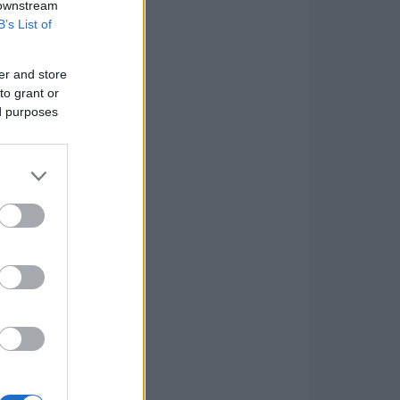
 downstream
B’s List of
er and store
to grant or
ed purposes