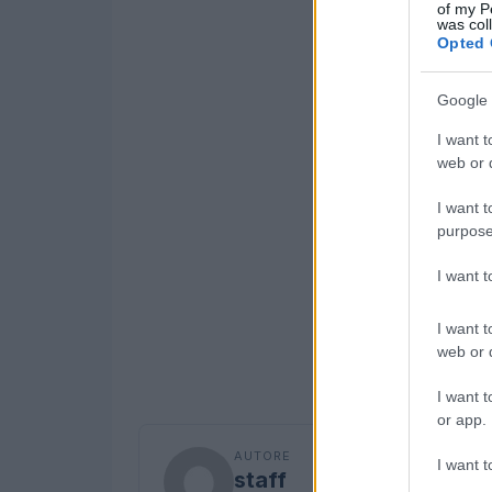
of my P
was col
Opted 
Google 
I want t
web or d
I want t
purpose
I want 
I want t
web or d
I want t
or app.
AUTORE
I want t
staff