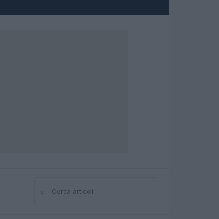
⌕
Cerca