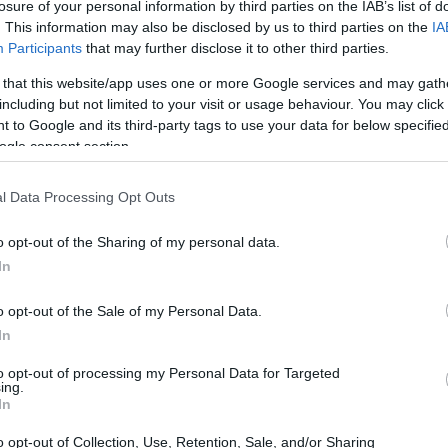
losure of your personal information by third parties on the IAB’s list of
 punto ho capito che non volevo più fare il
. This information may also be disclosed by us to third parties on the
IA
a mi sembra l'opzione più probabile", ha detto
Participants
that may further disclose it to other third parties.
In vita mia sono stato soltanto a due matrimoni:
 that this website/app uses one or more Google services and may gath
including but not limited to your visit or usage behaviour. You may click 
 Al cinema invece ci sono stato quattro volte e
 to Google and its third-party tags to use your data for below specifi
he tornerò a fare l'allenatore", ha ribadito
ogle consent section.
 anni, se a 65 mi venisse voglia di riprendere
resti mai più allenato'. Al momento però la
l Data Processing Opt Outs
rpool ci siamo goduti la vita, ho trascorso del
o opt-out of the Sharing of my personal data.
li, sapendo che un giorno sarei tornato al
In
più fare l'allenatore", ha sveltato l'ex tecnico
o opt-out of the Sale of my Personal Data.
o ci siano state carriere molto più fortunate e
In
to. Ho perso più finali di Champions League di
to opt-out of processing my Personal Data for Targeted
rte delle persone". —
ing.
In
nfo)
o opt-out of Collection, Use, Retention, Sale, and/or Sharing