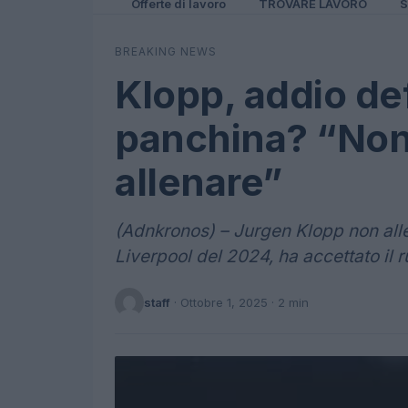
Offerte di lavoro
TROVARE LAVORO
S
BREAKING NEWS
Klopp, addio def
panchina? “Non 
allenare”
(Adnkronos) – Jurgen Klopp non allen
Liverpool del 2024, ha accettato il 
staff
·
Ottobre 1, 2025
· 2 min