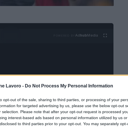
Ad
hub
Media
POWERED BY
ne Lavoro -
Do Not Process My Personal Information
co tedesco, dopo l'addio al Liverpool del 2024,
to opt-out of the sale, sharing to third parties, or processing of your per
formation for targeted advertising by us, please use the below opt-out s
f Soccer del gruppo Red Bull e non sembra avere
r selection. Please note that after your opt-out request is processed y
na. "Non mi manca assolutamente niente della
eing interest-based ads based on personal information utilized by us or
Paesi ma non ne ho visto nessuno, solo hotel,
disclosed to third parties prior to your opt-out. You may separately opt-