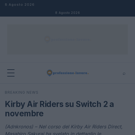
Salta al contenuto
8 Agosto 2026
8 Agosto 2026
⌕
×
⌕
BREAKING NEWS
Cerca
Kirby Air Riders su Switch 2 a
novembre
(Adnkronos) – Nel corso del Kirby Air Riders Direct,
Masahiro Sakurai ha svelato in dettaglio le