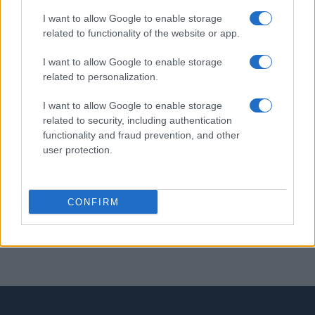
PIÙ LETTI
I want to allow Google to enable storage
related to functionality of the website or app.
1
C’è posta per te, stasera 25 gennaio: gli ospiti e le
anticipazioni
I want to allow Google to enable storage
related to personalization.
2
Controlli nel settore turistico-alberghiero: dati
allarmanti su lavoro e sicurezza
I want to allow Google to enable storage
related to security, including authentication
3
La candidatura di Irsina per Capitale Italiana della
functionality and fraud prevention, and other
Cultura 2029
user protection.
4
Anac: boom di appalti sotto soglia, 1,5 miliardi nel
2026
5
CONFIRM
Barbie 2 a rischio: i motivi del blocco tra Warner Bros e
il cast