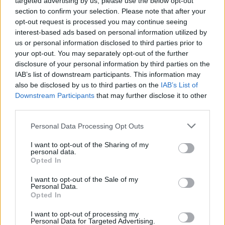
targeted advertising by us, please use the below opt-out
section to confirm your selection. Please note that after your
opt-out request is processed you may continue seeing
La candidatura di Irsina per Capitale Italiana della
interest-based ads based on personal information utilized by
Cultura 2029
us or personal information disclosed to third parties prior to
Susanna Riva · 5 Ago 2026
your opt-out. You may separately opt-out of the further
disclosure of your personal information by third parties on the
BREAKING NEWS
IAB’s list of downstream participants. This information may
also be disclosed by us to third parties on the
IAB’s List of
Downstream Participants
that may further disclose it to other
third parties.
Please note that this website/app uses one or more Google
Personal Data Processing Opt Outs
services and may gather and store information including but
not limited to your visit or usage behaviour. You may click to
I want to opt-out of the Sharing of my
personal data.
grant or deny consent to Google and its third-party tags to
Opted In
use your data for below specified purposes in below Google
consent section.
I want to opt-out of the Sale of my
Personal Data.
Opted In
Multe ai genitori per i colloqui saltati: la decisione di
I want to opt-out of processing my
Bolzano
Personal Data for Targeted Advertising.