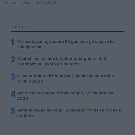
Andrea Innocenti · 3 Ago 2026
PIÙ LETTI
1
C’è posta per te, stasera 25 gennaio: gli ospiti e le
anticipazioni
2
Controlli nel settore turistico-alberghiero: dati
allarmanti su lavoro e sicurezza
3
La candidatura di Irsina per Capitale Italiana della
Cultura 2029
4
Anac: boom di appalti sotto soglia, 1,5 miliardi nel
2026
5
Autorità di Bacino Po ad Ecomondo, focus su acqua e
territorio