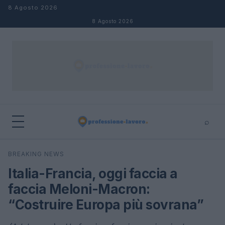
Salta al contenuto
8 Agosto 2026
8 Agosto 2026
⌕
×
⌕
BREAKING NEWS
Cerca
Italia-Francia, oggi faccia a
faccia Meloni-Macron:
“Costruire Europa più sovrana”