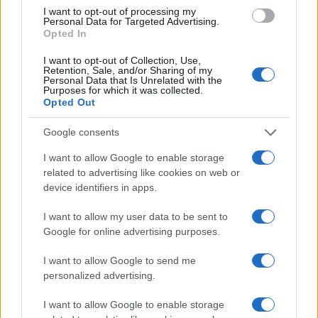
I want to opt-out of processing my
Personal Data for Targeted Advertising.
Opted In
I want to opt-out of Collection, Use,
Retention, Sale, and/or Sharing of my
Personal Data that Is Unrelated with the
Purposes for which it was collected.
La candidatura di Irsina per Capitale Italiana della
Opted Out
Cultura 2029
Susanna Riva · 5 Ago 2026
Google consents
BREAKING NEWS
I want to allow Google to enable storage
related to advertising like cookies on web or
device identifiers in apps.
I want to allow my user data to be sent to
Google for online advertising purposes.
I want to allow Google to send me
personalized advertising.
I want to allow Google to enable storage