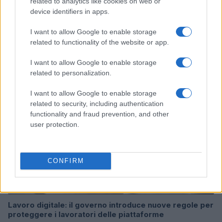
related to analytics like cookies on web or
device identifiers in apps.
Multe ai genitori per i colloqui saltati: la decisione di
I want to allow Google to enable storage
Bolzano
related to functionality of the website or app.
Paolo Mariani · 4 Ago 2026
I want to allow Google to enable storage
BREAKING NEWS
related to personalization.
I want to allow Google to enable storage
related to security, including authentication
functionality and fraud prevention, and other
user protection.
CONFIRM
Lavoro digitale: il governo introduce nuove regole per
proteggere i lavoratori delle piattaforme