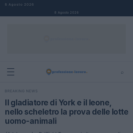
Salta al contenuto
8 Agosto 2026
8 Agosto 2026
⌕
×
⌕
BREAKING NEWS
Cerca
Il gladiatore di York e il leone,
nello scheletro la prova delle lotte
uomo-animali