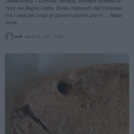
(Adnkronos) – Driffield Terrace, cimitero romano di
York nel Regno Unito, 2mila chilometri dal Colosseo.
Fra i resti dei corpi di giovani uomini uno in ... Read
more
staff
·
Aprile 23, 2025
· 7 min