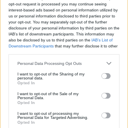
opt-out request is processed you may continue seeing
su testi storici e rappresentazioni artistiche". E' una
interest-based ads based on personal information utilized by
scoperta che permette di "rimodellare la nostra
us or personal information disclosed to third parties prior to
your opt-out. You may separately opt-out of the further
percezione della cultura dell'intrattenimento
disclosure of your personal information by third parties on the
romano nella regione". "Come testimonianze
IAB’s list of downstream participants. This information may
tangibili degli spettacoli negli anfiteatri romani della
also be disclosed by us to third parties on the
IAB’s List of
Downstream Participants
that may further disclose it to other
Gran Bretagna, i segni dei morsi ci aiutano a
third parties.
comprendere questi spazi come luoghi di brutali
Please note that this website/app uses one or more Google
dimostrazioni di potere", ragiona il coautore John
Personal Data Processing Opt Outs
services and may gather and store information including but
Pearce, del King's College di Londra. "Sono ormai
not limited to your visit or usage behaviour. You may click to
I want to opt-out of the Sharing of my
personal data.
passati 20 anni da quando abbiamo portato alla
grant or deny consent to Google and its third-party tags to
Opted In
use your data for below specified purposes in below Google
luce 80 sepolture a Driffield Terrace" e "uno degli
consent section.
I want to opt-out of the Sale of my
aspetti più straordinari dell'archeologia – conclude
Personal Data.
Opted In
Jennings – è che continuiamo a fare scoperte
anche anni dopo la conclusione di uno scavo,
I want to opt-out of processing my
Personal Data for Targeted Advertising.
poiché i metodi di ricerca e la tecnologia ci
Opted In
permettono di esplorare il passato in modo più