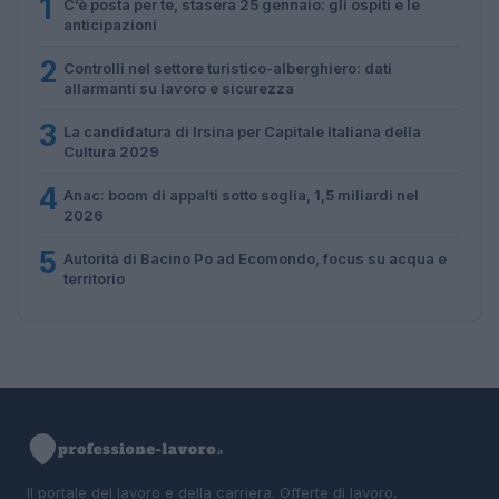
1
C’è posta per te, stasera 25 gennaio: gli ospiti e le
anticipazioni
2
Controlli nel settore turistico-alberghiero: dati
allarmanti su lavoro e sicurezza
3
La candidatura di Irsina per Capitale Italiana della
Cultura 2029
4
Anac: boom di appalti sotto soglia, 1,5 miliardi nel
2026
5
Autorità di Bacino Po ad Ecomondo, focus su acqua e
territorio
Il portale del lavoro e della carriera. Offerte di lavoro,