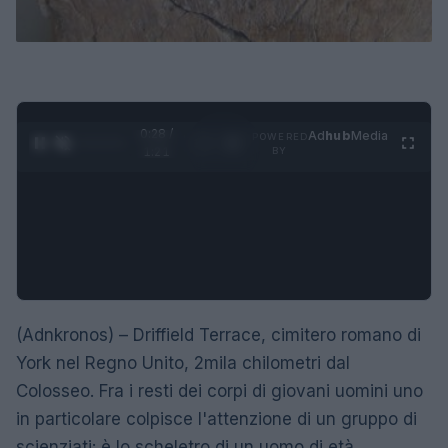
0:30 /
Ad
hub
Media
POWERED
1
/
4
1:21
BY
(Adnkronos) – Driffield Terrace, cimitero romano di
York nel Regno Unito, 2mila chilometri dal
Colosseo. Fra i resti dei corpi di giovani uomini uno
in particolare colpisce l'attenzione di un gruppo di
scienziati: è lo scheletro di un uomo di età