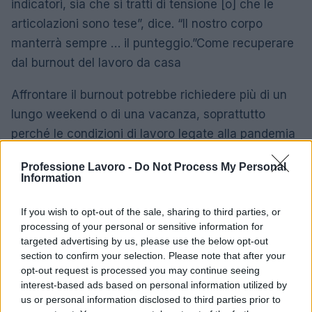
indicatori, sia che si tratti di tensione [o] che le
articolazioni sono tese”, dice. “Il nostro corpo
manterrà sempre … il punteggio.”Come recuperare
dal burnout del lavoro da casa
Affrontare il burnout potrebbe richiedere più di un
lungo weekend o di una vacanza, soprattutto
perché le condizioni di lavoro legate alla pandemia
potrebbero continuare più a lungo di quanto
Professione Lavoro -
Do Not Process My Personal
chiunque avesse previsto in
Information
origine. Sebbene prendersi una pausa sia
importante, anche durante la pandemia, il burnout
If you wish to opt-out of the sale, sharing to third parties, or
processing of your personal or sensitive information for
è spesso un ciclo e una condizione cronica, quindi
targeted advertising by us, please use the below opt-out
se non modifichi le tue condizioni di lavoro o le tue
section to confirm your selection. Please note that after your
abitudini a lungo termine, probabilmente ti brucerai
opt-out request is processed you may continue seeing
interest-based ads based on personal information utilized by
di nuovo.
us or personal information disclosed to third parties prior to