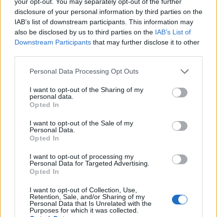
your opt-out. You may separately opt-out of the further
Potrebbe non esserci una cosa che magicamente ti
disclosure of your personal information by third parties on the
fa sentire meglio, ma testare alcune strategie
IAB’s list of downstream participants. This information may
also be disclosed by us to third parties on the
IAB’s List of
diverse potrebbe aiutare, dice Schwehm. Ecco
Downstream Participants
that may further disclose it to other
quattro cose che puoi provare:
third parties.
Prendi il controllo di ciò che puoi
Please note that this website/app uses one or more Google
Personal Data Processing Opt Outs
services and may gather and store information including but
In un momento in cui sembra che così tanto sia
not limited to your visit or usage behaviour. You may click to
I want to opt-out of the Sharing of my
personal data.
grant or deny consent to Google and its third-party tags to
fuori dal nostro controllo, Viciere dice che è
Opted In
use your data for below specified purposes in below Google
importante riconoscere ciò che
puoi
cambiare nella
consent section.
I want to opt-out of the Sale of my
tua vita, come ciò che mangi, come dormi e quanto
Personal Data.
Opted In
spesso ti alleni.
I want to opt-out of processing my
Personal Data for Targeted Advertising.
“L’assunzione di cibo inizia ad avere un aspetto
Opted In
diverso se stiamo seduti al computer tutto il giorno
I want to opt-out of Collection, Use,
e lavoriamo”, dice. “Questo può influenzare il nostro
Retention, Sale, and/or Sharing of my
Personal Data that Is Unrelated with the
umore e, a sua volta, influenzare il modo in cui
Purposes for which it was collected.