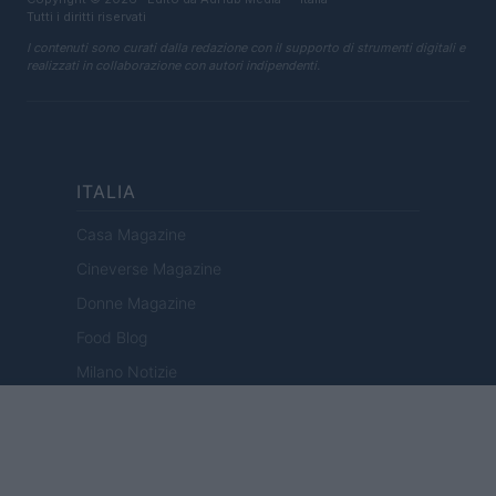
Tutti i diritti riservati
I contenuti sono curati dalla redazione con il supporto di strumenti digitali e
realizzati in collaborazione con autori indipendenti.
ITALIA
Casa Magazine
Cineverse Magazine
Donne Magazine
Food Blog
Milano Notizie
Motor Magazine
Notizie.it
Offerte Shopping