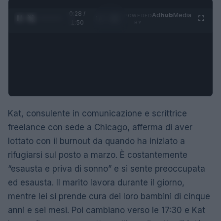
0:29 /
Ad
hub
Media
POWERED
1
/
4
1:50
BY
Kat, consulente in comunicazione e scrittrice
freelance con sede a Chicago, afferma di aver
lottato con il burnout da quando ha iniziato a
rifugiarsi sul posto a marzo. È costantemente
“esausta e priva di sonno” e si sente preoccupata
ed esausta. Il marito lavora durante il giorno,
mentre lei si prende cura dei loro bambini di cinque
anni e sei mesi. Poi cambiano verso le 17:30 e Kat