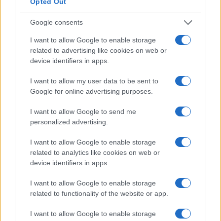
operiamo al lavoro”. Quando mangi pasti regolari,
Opted Out
anche se questo significa programmare del tempo
Google consents
sul calendario per il pranzo, è più probabile che
I want to allow Google to enable storage
tu scelga cibi sani che ti mantengano pieno di
related to advertising like cookies on web or
energia per tutto il giorno. Se hai la tendenza a
device identifiers in apps.
pascolare tutto il giorno, assicurati di rimanere
I want to allow my user data to be sent to
rifornito di spuntini sani .
Google for online advertising purposes.
Sviluppare una routine della buonanotte ti aiuterà
I want to allow Google to send me
anche a dormire meglio, dice Viciere. “Prova ad
personalized advertising.
abbassare il telefono almeno 30 minuti prima di
I want to allow Google to enable storage
andare a letto”, dice. “Puoi usare una lozione o delle
related to analytics like cookies on web or
candele per aromaterapia, provare la meditazione e
device identifiers in apps.
persino scrivere nel tuo diario. Rendilo un non
I want to allow Google to enable storage
negoziabile per la notte e consideralo come la tua
related to functionality of the website or app.
medicina. L’obiettivo è creare sistemi in modo che il
I want to allow Google to enable storage
tuo cervello sappia che è ora di andare a letto “.