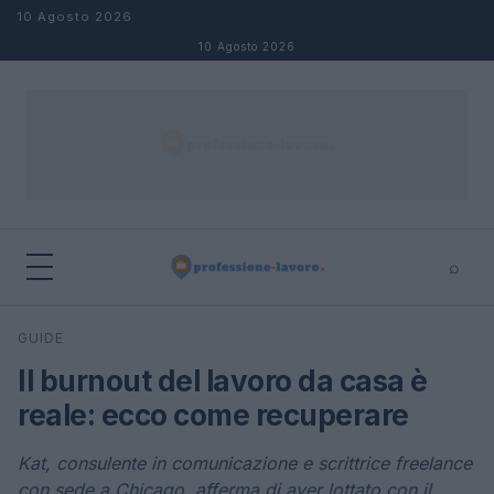
Salta al contenuto
10 Agosto 2026
10 Agosto 2026
⌕
×
⌕
GUIDE
Cerca
Il burnout del lavoro da casa è
reale: ecco come recuperare
Kat, consulente in comunicazione e scrittrice freelance
con sede a Chicago, afferma di aver lottato con il