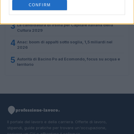
CONFIRM
2
Controlli nel settore turistico-alberghiero: dati
allarmanti su lavoro e sicurezza
3
La candidatura di Irsina per Capitale Italiana della
Cultura 2029
4
Anac: boom di appalti sotto soglia, 1,5 miliardi nel
2026
5
Autorità di Bacino Po ad Ecomondo, focus su acqua e
territorio
Il portale del lavoro e della carriera. Offerte di lavoro,
stipendi, guide pratiche per trovare un'occupazione,
scrivere un CV e affrontare il colloquio.