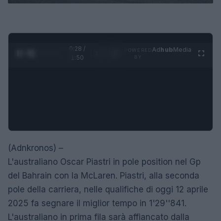
0:28 /
Ad
hub
Media
POWERED
1
/
4
1:50
BY
(Adnkronos) –
L'australiano Oscar Piastri in pole position nel Gp
del Bahrain con la McLaren. Piastri, alla seconda
pole della carriera, nelle qualifiche di oggi 12 aprile
2025 fa segnare il miglior tempo in 1'29''841.
L'australiano in prima fila sarà affiancato dalla