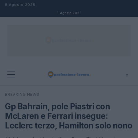
Salta al contenuto
8 Agosto 2026
8 Agosto 2026
⌕
×
⌕
BREAKING NEWS
Cerca
Gp Bahrain, pole Piastri con
McLaren e Ferrari insegue:
Leclerc terzo, Hamilton solo nono