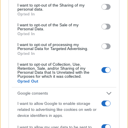
Sofia Ricci · 8 Ago 2026
not limited to your visit or usage behaviour. You may click to
I want to opt-out of the Sharing of my
personal data.
grant or deny consent to Google and its third-party tags to
Opted In
BREAKING NEWS
use your data for below specified purposes in below Google
consent section.
I want to opt-out of the Sale of my
Personal Data.
Opted In
I want to opt-out of processing my
Personal Data for Targeted Advertising.
Opted In
I want to opt-out of Collection, Use,
Retention, Sale, and/or Sharing of my
Personal Data that Is Unrelated with the
Purposes for which it was collected.
Opted Out
Google consents
La candidatura di Irsina per Capitale Italiana della
Cultura 2029
I want to allow Google to enable storage
Susanna Riva · 5 Ago 2026
related to advertising like cookies on web or
device identifiers in apps.
BREAKING NEWS
I want to allow my user data to be sent to