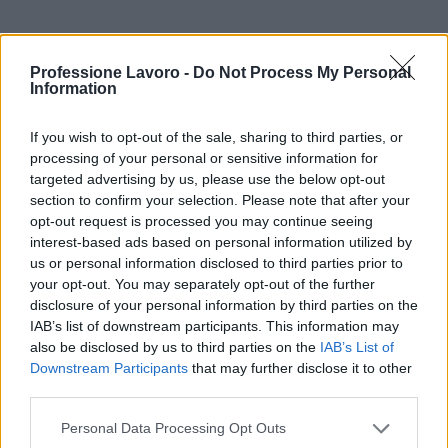
Professione Lavoro -
Do Not Process My Personal
Continua a leggere
Information
BREAKING NEWS
If you wish to opt-out of the sale, sharing to third parties, or
processing of your personal or sensitive information for
targeted advertising by us, please use the below opt-out
section to confirm your selection. Please note that after your
opt-out request is processed you may continue seeing
interest-based ads based on personal information utilized by
us or personal information disclosed to third parties prior to
your opt-out. You may separately opt-out of the further
disclosure of your personal information by third parties on the
IAB’s list of downstream participants. This information may
also be disclosed by us to third parties on the
IAB’s List of
Downstream Participants
that may further disclose it to other
third parties.
Codice della strada 2026: tutte le modifiche in
Please note that this website/app uses one or more Google
Personal Data Processing Opt Outs
discussione
services and may gather and store information including but