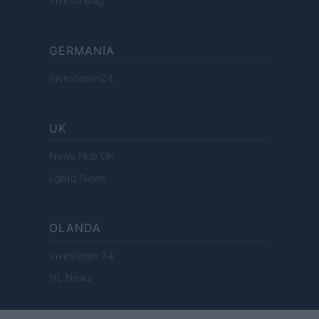
InvestirMag
GERMANIA
Investieren24
UK
News Hub UK
Lgbtq News
OLANDA
Investeren 24
NL Newz