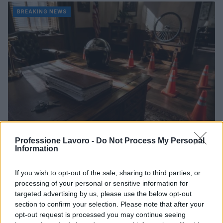
BREAKING NEWS
Professione Lavoro -
Do Not Process My Personal
Information
Codice della strada 2026: tutte le modifiche in
discussione
Sofia Ricci · 8 Ago 2026
If you wish to opt-out of the sale, sharing to third parties, or
processing of your personal or sensitive information for
targeted advertising by us, please use the below opt-out
BREAKING NEWS
section to confirm your selection. Please note that after your
opt-out request is processed you may continue seeing