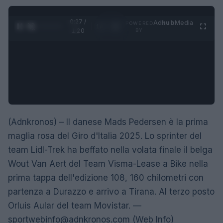
0:28 /
Ad
hub
Media
POWERED
1
/
4
1:20
BY
(Adnkronos) – Il danese Mads Pedersen è la prima
maglia rosa del Giro d'Italia 2025. Lo sprinter del
team Lidl-Trek ha beffato nella volata finale il belga
Wout Van Aert del Team Visma-Lease a Bike nella
prima tappa dell'edizione 108, 160 chilometri con
partenza a Durazzo e arrivo a Tirana. Al terzo posto
Orluis Aular del team Movistar. —
sportwebinfo@adnkronos.com
(Web Info)