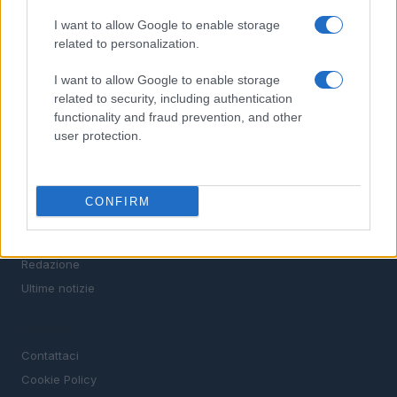
I want to allow Google to enable storage
SEZIONI
related to personalization.
Offerte di lavoro
TROVARE LAVORO
I want to allow Google to enable storage
related to security, including authentication
STIPENDI
functionality and fraud prevention, and other
GUIDE
user protection.
Cv
News
CONFIRM
MAGAZINE
Chi siamo
Redazione
Ultime notizie
LEGALE
Contattaci
Cookie Policy