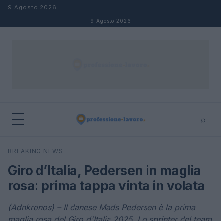
Salta al contenuto
9 Agosto 2026
9 Agosto 2026
⌕
×
⌕
BREAKING NEWS
Cerca
Giro d’Italia, Pedersen in maglia
rosa: prima tappa vinta in volata
(Adnkronos) – Il danese Mads Pedersen è la prima
maglia rosa del Giro d'Italia 2025. Lo sprinter del team