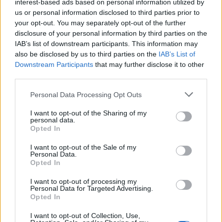
interest-based ads based on personal information utilized by
us or personal information disclosed to third parties prior to
your opt-out. You may separately opt-out of the further
disclosure of your personal information by third parties on the
IAB’s list of downstream participants. This information may
also be disclosed by us to third parties on the
IAB’s List of
Downstream Participants
that may further disclose it to other
third parties.
Please note that this website/app uses one or more Google
Personal Data Processing Opt Outs
services and may gather and store information including but
La candidatura di Irsina per Capitale Italiana della
not limited to your visit or usage behaviour. You may click to
I want to opt-out of the Sharing of my
Cultura 2029
personal data.
grant or deny consent to Google and its third-party tags to
Opted In
Susanna Riva · 5 Ago 2026
use your data for below specified purposes in below Google
consent section.
I want to opt-out of the Sale of my
Personal Data.
Opted In
PIÙ LETTI
I want to opt-out of processing my
Personal Data for Targeted Advertising.
1
C’è posta per te, stasera 25 gennaio: gli ospiti e le
Opted In
anticipazioni
I want to opt-out of Collection, Use,
Controlli nel settore turistico-alberghiero: dati