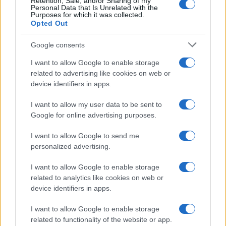
2
Retention, Sale, and/or Sharing of my
Personal Data that Is Unrelated with the
allarmanti su lavoro e sicurezza
Purposes for which it was collected.
Opted Out
3
La candidatura di Irsina per Capitale Italiana della
Cultura 2029
Google consents
4
Anac: boom di appalti sotto soglia, 1,5 miliardi nel
I want to allow Google to enable storage
2026
related to advertising like cookies on web or
device identifiers in apps.
5
Autorità di Bacino Po ad Ecomondo, focus su acqua e
territorio
I want to allow my user data to be sent to
Google for online advertising purposes.
I want to allow Google to send me
personalized advertising.
I want to allow Google to enable storage
related to analytics like cookies on web or
device identifiers in apps.
Il portale del lavoro e della carriera. Offerte di lavoro,
stipendi, guide pratiche per trovare un'occupazione,
I want to allow Google to enable storage
scrivere un CV e affrontare il colloquio.
related to functionality of the website or app.