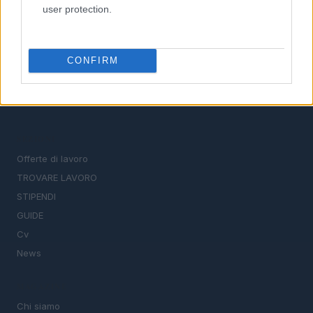
user protection.
CONFIRM
Il portale del lavoro e della carriera. Offerte di lavoro,
stipendi, guide pratiche per trovare un'occupazione,
scrivere un CV e affrontare il colloquio.
SEZIONI
Offerte di lavoro
TROVARE LAVORO
STIPENDI
GUIDE
Cv
News
MAGAZINE
Chi siamo