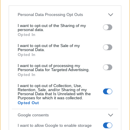
third parties.
Multe ai genitori per i colloqui saltati: la decisione di
Bolzano
Please note that this website/app uses one or more Google
Personal Data Processing Opt Outs
Paolo Mariani · 4 Ago 2026
services and may gather and store information including but
not limited to your visit or usage behaviour. You may click to
I want to opt-out of the Sharing of my
personal data.
grant or deny consent to Google and its third-party tags to
BREAKING NEWS
Opted In
use your data for below specified purposes in below Google
consent section.
I want to opt-out of the Sale of my
Personal Data.
Opted In
I want to opt-out of processing my
Personal Data for Targeted Advertising.
Opted In
I want to opt-out of Collection, Use,
Retention, Sale, and/or Sharing of my
Personal Data that Is Unrelated with the
Purposes for which it was collected.
Opted Out
Lavoro digitale: il governo introduce nuove regole per
Google consents
proteggere i lavoratori delle piattaforme
Andrea Innocenti · 3 Ago 2026
I want to allow Google to enable storage