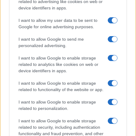
related to advertising like cookies on web or
device identifiers in apps.
PIÙ LETTI
I want to allow my user data to be sent to
Google for online advertising purposes.
1
C’è posta per te, stasera 25 gennaio: gli ospiti e le
anticipazioni
I want to allow Google to send me
personalized advertising.
2
Controlli nel settore turistico-alberghiero: dati
allarmanti su lavoro e sicurezza
I want to allow Google to enable storage
related to analytics like cookies on web or
3
La candidatura di Irsina per Capitale Italiana della
device identifiers in apps.
Cultura 2029
I want to allow Google to enable storage
4
Anac: boom di appalti sotto soglia, 1,5 miliardi nel
related to functionality of the website or app.
2026
5
I want to allow Google to enable storage
Proroga detassazione e nuove tutele: cosa cambia con
la Legge di Bilancio 2027
related to personalization.
I want to allow Google to enable storage
related to security, including authentication
functionality and fraud prevention, and other