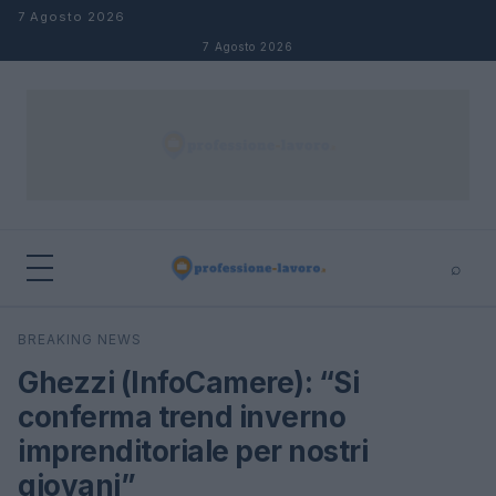
Salta al contenuto
7 Agosto 2026
7 Agosto 2026
⌕
×
⌕
BREAKING NEWS
Cerca
Ghezzi (InfoCamere): “Si
conferma trend inverno
imprenditoriale per nostri
giovani”