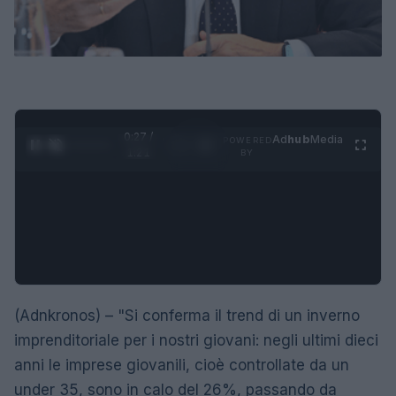
0:28 /
Ad
hub
Media
POWERED
1
/
4
1:21
BY
(Adnkronos) – "Si conferma il trend di un inverno
imprenditoriale per i nostri giovani: negli ultimi dieci
anni le imprese giovanili, cioè controllate da un
under 35, sono in calo del 26%, passando da