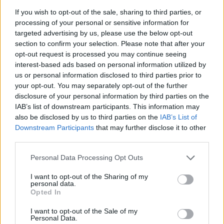
If you wish to opt-out of the sale, sharing to third parties, or
processing of your personal or sensitive information for
targeted advertising by us, please use the below opt-out
section to confirm your selection. Please note that after your
opt-out request is processed you may continue seeing
interest-based ads based on personal information utilized by
us or personal information disclosed to third parties prior to
your opt-out. You may separately opt-out of the further
Quadrelle, opposizione critica gestione comunale
disclosure of your personal information by third parties on the
dopo 75 giorni
IAB’s list of downstream participants. This information may
Paolo Mariani · 9 Ago 2026
also be disclosed by us to third parties on the
IAB’s List of
Downstream Participants
that may further disclose it to other
BREAKING NEWS
third parties.
Please note that this website/app uses one or more Google
Personal Data Processing Opt Outs
services and may gather and store information including but
not limited to your visit or usage behaviour. You may click to
I want to opt-out of the Sharing of my
personal data.
grant or deny consent to Google and its third-party tags to
Opted In
use your data for below specified purposes in below Google
consent section.
I want to opt-out of the Sale of my
Personal Data.