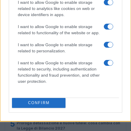
I want to allow Google to enable storage
Codice della strada 2026: tutte le modifiche in
related to analytics like cookies on web or
discussione
device identifiers in apps.
Sofia Ricci · 8 Ago 2026
I want to allow Google to enable storage
related to functionality of the website or app.
PIÙ LETTI
I want to allow Google to enable storage
related to personalization.
1
C’è posta per te, stasera 25 gennaio: gli ospiti e le
anticipazioni
I want to allow Google to enable storage
related to security, including authentication
2
La candidatura di Irsina per Capitale Italiana della
functionality and fraud prevention, and other
Cultura 2029
user protection.
3
Multe ai genitori per i colloqui saltati: la decisione di
Bolzano
CONFIRM
4
Barbie 2 a rischio: i motivi del blocco tra Warner Bros e
il cast
5
Proroga detassazione e nuove tutele: cosa cambia con
la Legge di Bilancio 2027