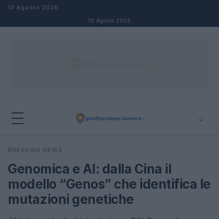
Salta al contenuto
10 Agosto 2026
10 Agosto 2026
⌕
×
⌕
BREAKING NEWS
Cerca
Genomica e AI: dalla Cina il
modello “Genos” che identifica le
mutazioni genetiche