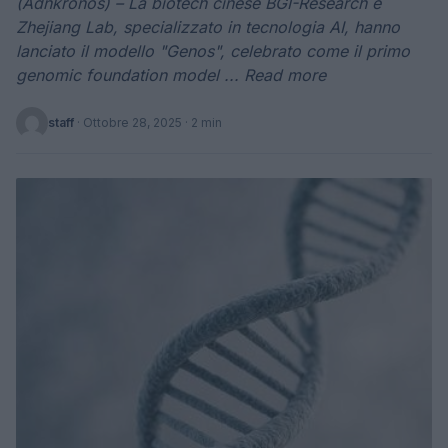
(Adnkronos) – La biotech cinese BGI-Research e
Zhejiang Lab, specializzato in tecnologia AI, hanno
lanciato il modello "Genos", celebrato come il primo
genomic foundation model ... Read more
staff
·
Ottobre 28, 2025
· 2 min