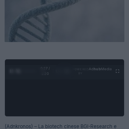
0:28 /
Ad
hub
Media
POWERED
1
/
4
1:20
BY
(Adnkronos) – La biotech cinese BGI-Research e