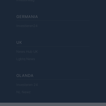
GERMANIA
Investieren24
UK
News Hub UK
Lgbtq News
OLANDA
Investeren 24
NL Newz