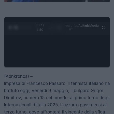
0:28 /
Ad
hub
Media
POWERED
1
/
4
1:50
BY
(Adnkronos) –
Impresa di Francesco Passaro. Il tennista italiano ha
battuto oggi, venerdì 9 maggio, il bulgaro Grigor
Dimitrov, numero 15 del mondo, al primo turno degli
Internazionali d'Italia 2025. L'azzurro passa così al
terzo turno, dove affronterà il vincente della sfida