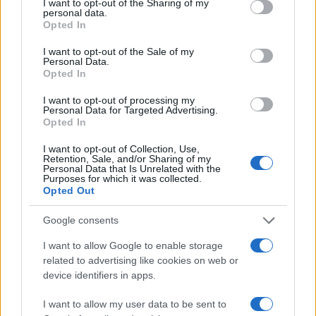
not limited to your visit or usage behaviour. You may click to
I want to opt-out of the Sharing of my
personal data.
grant or deny consent to Google and its third-party tags to
Opted In
use your data for below specified purposes in below Google
consent section.
I want to opt-out of the Sale of my
Personal Data.
Opted In
I want to opt-out of processing my
Personal Data for Targeted Advertising.
Opted In
I want to opt-out of Collection, Use,
Multe ai genitori per i colloqui saltati: la decisione di
Retention, Sale, and/or Sharing of my
Bolzano
Personal Data that Is Unrelated with the
Purposes for which it was collected.
Paolo Mariani · 4 Ago 2026
Opted Out
Google consents
PIÙ LETTI
I want to allow Google to enable storage
related to advertising like cookies on web or
1
C’è posta per te, stasera 25 gennaio: gli ospiti e le
device identifiers in apps.
anticipazioni
I want to allow my user data to be sent to
Controlli nel settore turistico-alberghiero: dati