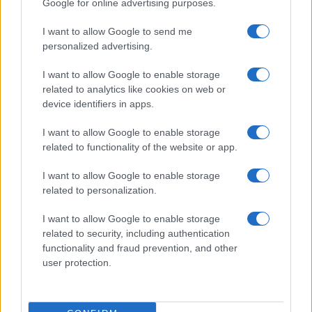
2
Google for online advertising purposes.
allarmanti su lavoro e sicurezza
I want to allow Google to send me
3
La candidatura di Irsina per Capitale Italiana della
personalized advertising.
Cultura 2029
I want to allow Google to enable storage
4
Anac: boom di appalti sotto soglia, 1,5 miliardi nel
related to analytics like cookies on web or
2026
device identifiers in apps.
5
Barbie 2 a rischio: i motivi del blocco tra Warner Bros e
il cast
I want to allow Google to enable storage
related to functionality of the website or app.
I want to allow Google to enable storage
related to personalization.
I want to allow Google to enable storage
related to security, including authentication
functionality and fraud prevention, and other
user protection.
Il portale del lavoro e della carriera. Offerte di lavoro,
stipendi, guide pratiche per trovare un'occupazione,
scrivere un CV e affrontare il colloquio.