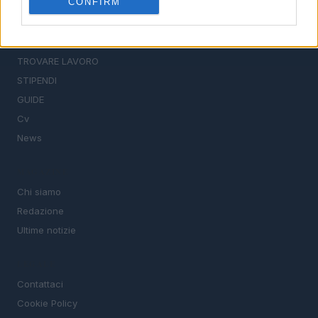
CONFIRM
SEZIONI
Offerte di lavoro
TROVARE LAVORO
STIPENDI
GUIDE
Cv
News
MAGAZINE
Chi siamo
Redazione
Ultime notizie
LEGALE
Contattaci
Cookie Policy