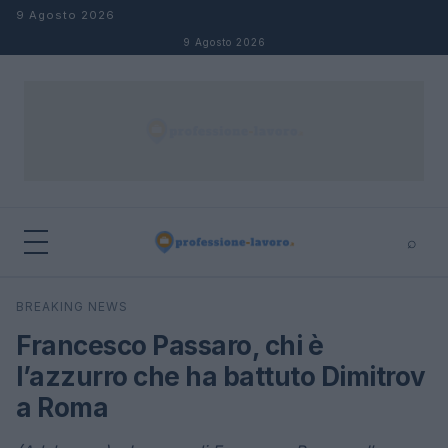
Salta al contenuto
9 Agosto 2026
9 Agosto 2026
⌕
×
⌕
BREAKING NEWS
Cerca
Francesco Passaro, chi è
l’azzurro che ha battuto Dimitrov
a Roma