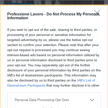
BREAKING NEWS
Professione Lavoro -
Do Not Process My Personal
Information
If you wish to opt-out of the sale, sharing to third parties, or
processing of your personal or sensitive information for
targeted advertising by us, please use the below opt-out
section to confirm your selection. Please note that after your
opt-out request is processed you may continue seeing
interest-based ads based on personal information utilized by
us or personal information disclosed to third parties prior to
your opt-out. You may separately opt-out of the further
disclosure of your personal information by third parties on the
La candidatura di Irsina per Capitale Italiana della
IAB’s list of downstream participants. This information may
Cultura 2029
also be disclosed by us to third parties on the
IAB’s List of
Susanna Riva · 5 Ago 2026
Downstream Participants
that may further disclose it to other
third parties.
BREAKING NEWS
Please note that this website/app uses one or more Google
Personal Data Processing Opt Outs
services and may gather and store information including but