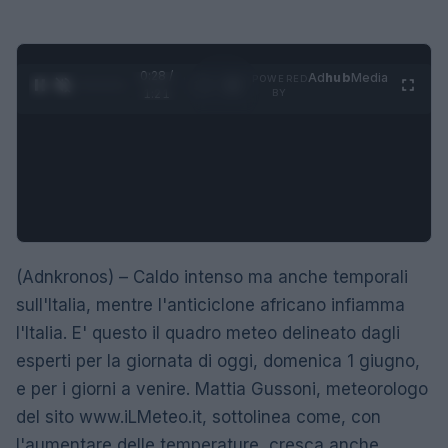
0:29 /
Ad
hub
Media
POWERED
1
/
4
1:21
BY
(Adnkronos) – Caldo intenso ma anche temporali
sull'Italia, mentre l'anticiclone africano infiamma
l'Italia. E' questo il quadro meteo delineato dagli
esperti per la giornata di oggi, domenica 1 giugno,
e per i giorni a venire. Mattia Gussoni, meteorologo
del sito www.iLMeteo.it, sottolinea come, con
l'aumentare delle temperature, cresca anche