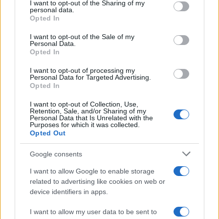
not limited to your visit or usage behaviour. You may click to
I want to opt-out of the Sharing of my
personal data.
grant or deny consent to Google and its third-party tags to
BREAKING NEWS
Opted In
use your data for below specified purposes in below Google
consent section.
I want to opt-out of the Sale of my
Personal Data.
Opted In
I want to opt-out of processing my
Personal Data for Targeted Advertising.
Opted In
I want to opt-out of Collection, Use,
Retention, Sale, and/or Sharing of my
Personal Data that Is Unrelated with the
Purposes for which it was collected.
Opted Out
Multe ai genitori per i colloqui saltati: la decisione di
Google consents
Bolzano
Paolo Mariani · 4 Ago 2026
I want to allow Google to enable storage
related to advertising like cookies on web or
device identifiers in apps.
BREAKING NEWS
I want to allow my user data to be sent to