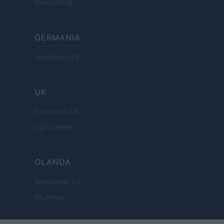
InvestirMag
GERMANIA
Investieren24
UK
News Hub UK
Lgbtq News
OLANDA
Investeren 24
NL Newz