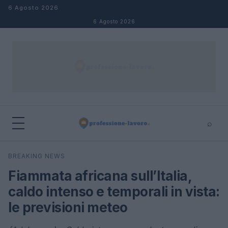
Salta al contenuto
6 Agosto 2026
6 Agosto 2026
⌕
×
⌕
BREAKING NEWS
Cerca
Fiammata africana sull’Italia,
caldo intenso e temporali in vista:
le previsioni meteo