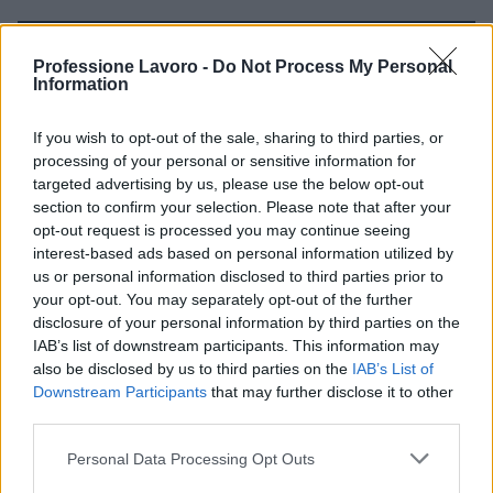
Continua a leggere
Professione Lavoro -
Do Not Process My Personal
Information
BREAKING NEWS
If you wish to opt-out of the sale, sharing to third parties, or
processing of your personal or sensitive information for
targeted advertising by us, please use the below opt-out
section to confirm your selection. Please note that after your
opt-out request is processed you may continue seeing
interest-based ads based on personal information utilized by
us or personal information disclosed to third parties prior to
your opt-out. You may separately opt-out of the further
disclosure of your personal information by third parties on the
IAB’s list of downstream participants. This information may
also be disclosed by us to third parties on the
IAB’s List of
Downstream Participants
that may further disclose it to other
third parties.
La candidatura di Irsina per Capitale Italiana della
Cultura 2029
Please note that this website/app uses one or more Google
Personal Data Processing Opt Outs
Susanna Riva · 5 Ago 2026
services and may gather and store information including but