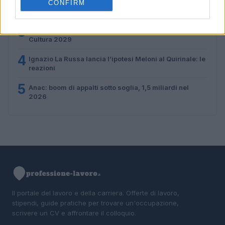
2
Controlli nel settore turistico-alberghiero: dati
CONFIRM
allarmanti su lavoro e sicurezza
3
La candidatura di Irsina per Capitale Italiana della
Cultura 2029
4
Ignazio La Russa lancia l’ipotesi Meloni al Quirinale: le
reazioni
5
Anac: boom di appalti sotto soglia, 1,5 miliardi nel
2026
Il portale del lavoro e della carriera. Offerte di lavoro,
stipendi, guide pratiche per trovare un'occupazione,
scrivere un CV e affrontare il colloquio.