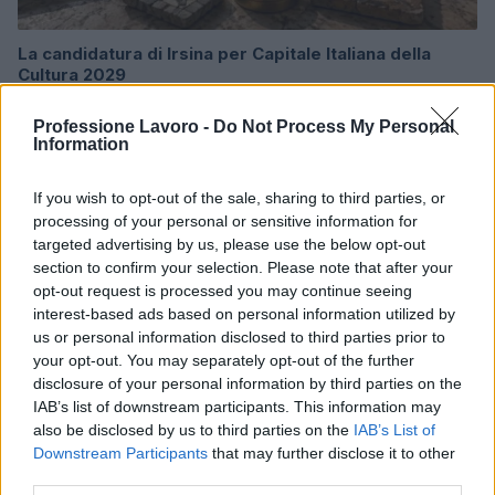
La candidatura di Irsina per Capitale Italiana della
Cultura 2029
Susanna Riva · 5 Ago 2026
Professione Lavoro -
Do Not Process My Personal
Information
BREAKING NEWS
If you wish to opt-out of the sale, sharing to third parties, or
processing of your personal or sensitive information for
targeted advertising by us, please use the below opt-out
section to confirm your selection. Please note that after your
opt-out request is processed you may continue seeing
interest-based ads based on personal information utilized by
us or personal information disclosed to third parties prior to
your opt-out. You may separately opt-out of the further
disclosure of your personal information by third parties on the
IAB’s list of downstream participants. This information may
also be disclosed by us to third parties on the
IAB’s List of
Downstream Participants
that may further disclose it to other
Multe ai genitori per i colloqui saltati: la decisione di
Bolzano
third parties.