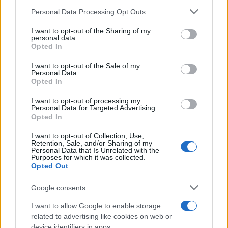
Paolo Mariani · 4 Ago 2026
Please note that this website/app uses one or more Google
Personal Data Processing Opt Outs
services and may gather and store information including but
BREAKING NEWS
not limited to your visit or usage behaviour. You may click to
I want to opt-out of the Sharing of my
personal data.
grant or deny consent to Google and its third-party tags to
Opted In
use your data for below specified purposes in below Google
consent section.
I want to opt-out of the Sale of my
Personal Data.
Opted In
I want to opt-out of processing my
Personal Data for Targeted Advertising.
Opted In
I want to opt-out of Collection, Use,
Retention, Sale, and/or Sharing of my
Personal Data that Is Unrelated with the
Purposes for which it was collected.
Opted Out
Lavoro digitale: il governo introduce nuove regole per
proteggere i lavoratori delle piattaforme
Google consents
Andrea Innocenti · 3 Ago 2026
I want to allow Google to enable storage
related to advertising like cookies on web or
device identifiers in apps.