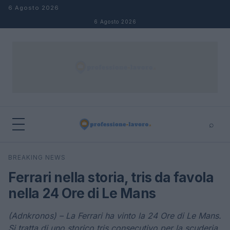
Salta al contenuto
6 Agosto 2026
6 Agosto 2026
⌕
×
⌕
BREAKING NEWS
Cerca
Ferrari nella storia, tris da favola
nella 24 Ore di Le Mans
(Adnkronos) – La Ferrari ha vinto la 24 Ore di Le Mans.
Si tratta di uno storico tris consecutivo per la scuderia