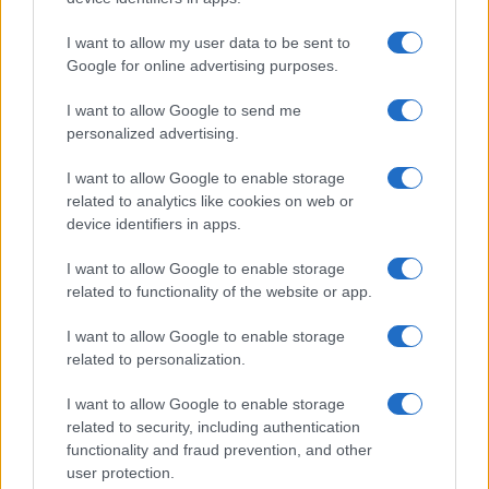
PIÙ LETTI
I want to allow my user data to be sent to
1
C’è posta per te, stasera 25 gennaio: gli ospiti e le
Google for online advertising purposes.
anticipazioni
I want to allow Google to send me
2
Controlli nel settore turistico-alberghiero: dati
personalized advertising.
allarmanti su lavoro e sicurezza
I want to allow Google to enable storage
3
La candidatura di Irsina per Capitale Italiana della
related to analytics like cookies on web or
Cultura 2029
device identifiers in apps.
4
Ignazio La Russa lancia l’ipotesi Meloni al Quirinale: le
reazioni
I want to allow Google to enable storage
related to functionality of the website or app.
5
Anac: boom di appalti sotto soglia, 1,5 miliardi nel
2026
I want to allow Google to enable storage
related to personalization.
I want to allow Google to enable storage
related to security, including authentication
functionality and fraud prevention, and other
user protection.