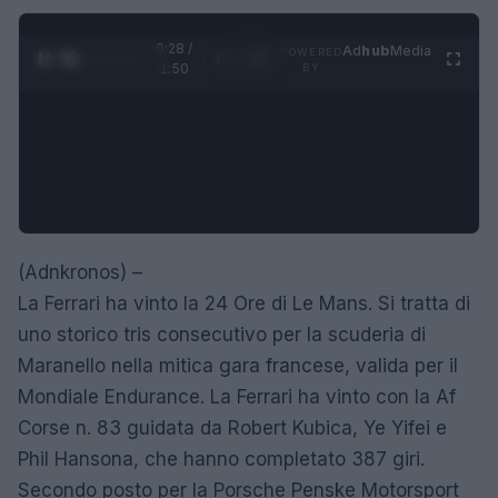
0:28 /
Ad
hub
Media
POWERED
1
/
4
1:50
BY
(Adnkronos) –
La Ferrari ha vinto la 24 Ore di Le Mans. Si tratta di
uno storico tris consecutivo per la scuderia di
Maranello nella mitica gara francese, valida per il
Mondiale Endurance. La Ferrari ha vinto con la Af
Corse n. 83 guidata da Robert Kubica, Ye Yifei e
Phil Hansona, che hanno completato 387 giri.
Secondo posto per la Porsche Penske Motorsport