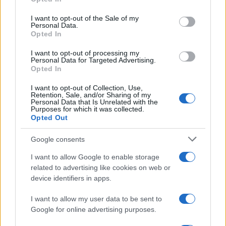
use your data for below specified purposes in below Google
consent section.
I want to opt-out of the Sale of my
Personal Data.
Opted In
I want to opt-out of processing my
Personal Data for Targeted Advertising.
Opted In
Codice della strada 2026: tutte le modifiche in
discussione
I want to opt-out of Collection, Use,
Retention, Sale, and/or Sharing of my
Sofia Ricci · 8 Ago 2026
Personal Data that Is Unrelated with the
Purposes for which it was collected.
Opted Out
PIÙ LETTI
Google consents
I want to allow Google to enable storage
1
C’è posta per te, stasera 25 gennaio: gli ospiti e le
related to advertising like cookies on web or
anticipazioni
device identifiers in apps.
2
La candidatura di Irsina per Capitale Italiana della
Cultura 2029
I want to allow my user data to be sent to
Google for online advertising purposes.
3
Multe ai genitori per i colloqui saltati: la decisione di