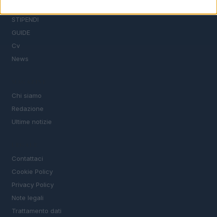
TROVARE LAVORO
STIPENDI
GUIDE
Cv
News
MAGAZINE
Chi siamo
Redazione
Ultime notizie
LEGALE
Contattaci
Cookie Policy
Privacy Policy
Note legali
Trattamento dati