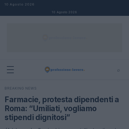
Salta al contenuto
10 Agosto 2026
10 Agosto 2026
⌕
×
⌕
BREAKING NEWS
Cerca
Farmacie, protesta dipendenti a
Roma: “Umiliati, vogliamo
stipendi dignitosi”