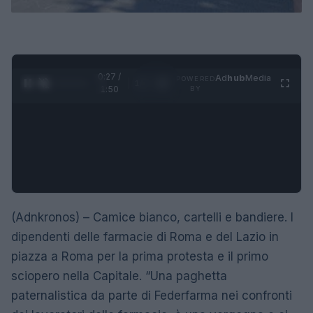
0:28 /
Ad
hub
Media
POWERED
1
/
4
1:50
BY
(Adnkronos) – Camice bianco, cartelli e bandiere. I
dipendenti delle farmacie di Roma e del Lazio in
piazza a Roma per la prima protesta e il primo
sciopero nella Capitale. “Una paghetta
paternalistica da parte di Federfarma nei confronti