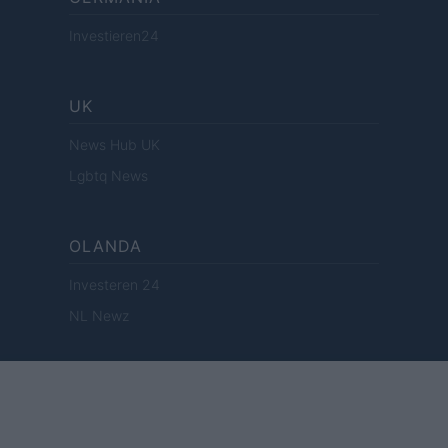
Investieren24
UK
News Hub UK
Lgbtq News
OLANDA
Investeren 24
NL Newz