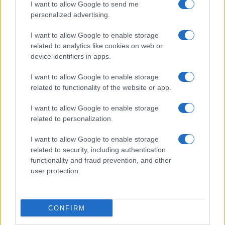
Bolzano
I want to allow Google to send me
personalized advertising.
4
Barbie 2 a rischio: i motivi del blocco tra Warner Bros e
il cast
I want to allow Google to enable storage
related to analytics like cookies on web or
5
Proroga detassazione e nuove tutele: cosa cambia con
device identifiers in apps.
la Legge di Bilancio 2027
I want to allow Google to enable storage
related to functionality of the website or app.
I want to allow Google to enable storage
related to personalization.
I want to allow Google to enable storage
related to security, including authentication
Il portale del lavoro e della carriera. Offerte di lavoro,
functionality and fraud prevention, and other
stipendi, guide pratiche per trovare un'occupazione,
user protection.
scrivere un CV e affrontare il colloquio.
SEZIONI
CONFIRM
Offerte di lavoro