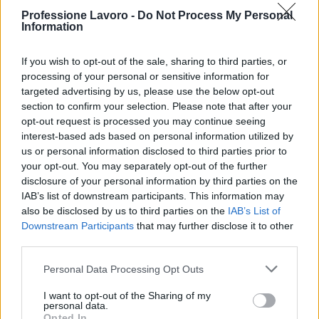
Professione Lavoro -
Do Not Process My Personal
Information
If you wish to opt-out of the sale, sharing to third parties, or
processing of your personal or sensitive information for
targeted advertising by us, please use the below opt-out
section to confirm your selection. Please note that after your
opt-out request is processed you may continue seeing
interest-based ads based on personal information utilized by
us or personal information disclosed to third parties prior to
70° anniversario della tragedia di Marcinelle: omaggi
your opt-out. You may separately opt-out of the further
e riflessioni
disclosure of your personal information by third parties on the
Andrea Innocenti · 9 Ago 2026
IAB’s list of downstream participants. This information may
also be disclosed by us to third parties on the
IAB’s List of
BREAKING NEWS
Downstream Participants
that may further disclose it to other
third parties.
Please note that this website/app uses one or more Google
Personal Data Processing Opt Outs
services and may gather and store information including but
not limited to your visit or usage behaviour. You may click to
I want to opt-out of the Sharing of my
personal data.
grant or deny consent to Google and its third-party tags to
Opted In