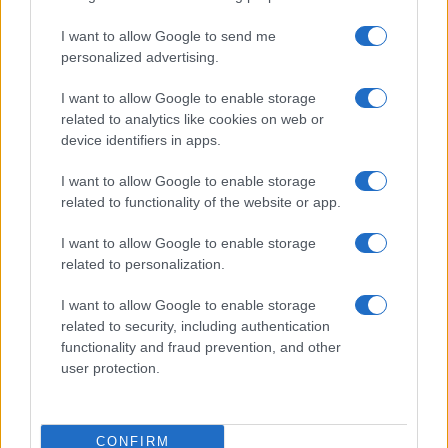
3
I want to allow Google to send me
La candidatura di Irsina per Capitale Italiana della
Cultura 2029
personalized advertising.
4
Ignazio La Russa lancia l’ipotesi Meloni al Quirinale: le
I want to allow Google to enable storage
reazioni
related to analytics like cookies on web or
device identifiers in apps.
5
Anac: boom di appalti sotto soglia, 1,5 miliardi nel
2026
I want to allow Google to enable storage
related to functionality of the website or app.
I want to allow Google to enable storage
related to personalization.
I want to allow Google to enable storage
related to security, including authentication
functionality and fraud prevention, and other
Il portale del lavoro e della carriera. Offerte di lavoro,
user protection.
stipendi, guide pratiche per trovare un'occupazione,
scrivere un CV e affrontare il colloquio.
CONFIRM