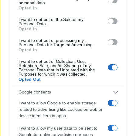
personal data.
grant or deny consent to Google and its third-party tags to
Opted In
use your data for below specified purposes in below Google
consent section.
I want to opt-out of the Sale of my
Personal Data.
Opted In
I want to opt-out of processing my
Personal Data for Targeted Advertising.
Opted In
Lavoro digitale: il governo introduce nuove regole per
I want to opt-out of Collection, Use,
Retention, Sale, and/or Sharing of my
proteggere i lavoratori delle piattaforme
Personal Data that Is Unrelated with the
Purposes for which it was collected.
Andrea Innocenti · 3 Ago 2026
Opted Out
Google consents
PIÙ LETTI
I want to allow Google to enable storage
related to advertising like cookies on web or
1
C’è posta per te, stasera 25 gennaio: gli ospiti e le
device identifiers in apps.
anticipazioni
I want to allow my user data to be sent to
2
Controlli nel settore turistico-alberghiero: dati
Google for online advertising purposes.
allarmanti su lavoro e sicurezza