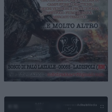
0:28 /
Ad
hub
Media
POWERED
1
/
4
1:21
BY