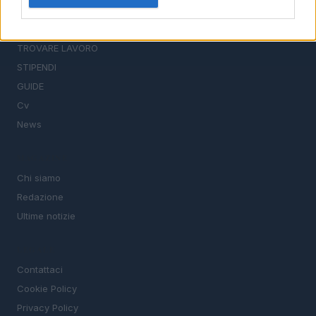
SEZIONI
Offerte di lavoro
TROVARE LAVORO
STIPENDI
GUIDE
Cv
News
MAGAZINE
Chi siamo
Redazione
Ultime notizie
LEGALE
Contattaci
Cookie Policy
Privacy Policy