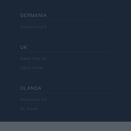
GERMANIA
Investieren24
UK
News Hub UK
Lgbtq News
OLANDA
Investeren 24
NL Newz