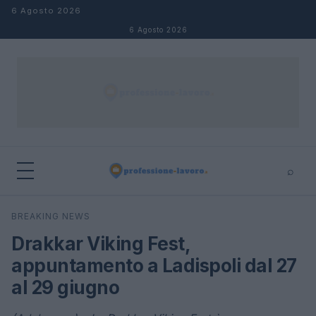
Salta al contenuto
6 Agosto 2026
6 Agosto 2026
⌕
×
⌕
BREAKING NEWS
Cerca
Drakkar Viking Fest,
appuntamento a Ladispoli dal 27
al 29 giugno