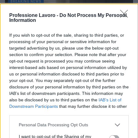
BREAKING NEWS
Professione Lavoro -
Do Not Process My Personal
Information
If you wish to opt-out of the sale, sharing to third parties, or
processing of your personal or sensitive information for
targeted advertising by us, please use the below opt-out
section to confirm your selection. Please note that after your
opt-out request is processed you may continue seeing
interest-based ads based on personal information utilized by
us or personal information disclosed to third parties prior to
your opt-out. You may separately opt-out of the further
Multe ai genitori per i colloqui saltati: la decisione di
disclosure of your personal information by third parties on the
Bolzano
IAB’s list of downstream participants. This information may
also be disclosed by us to third parties on the
IAB’s List of
Paolo Mariani · 4 Ago 2026
Downstream Participants
that may further disclose it to other
third parties.
BREAKING NEWS
Please note that this website/app uses one or more Google
Personal Data Processing Opt Outs
services and may gather and store information including but
not limited to your visit or usage behaviour. You may click to
I want to opt-out of the Sharing of my