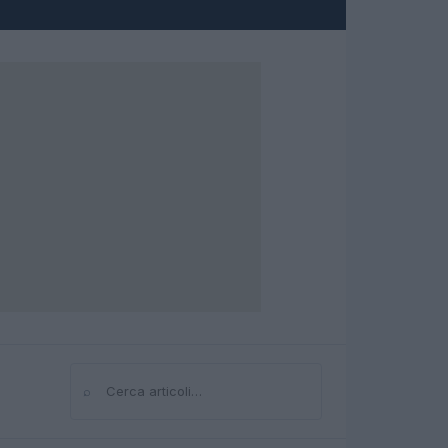
⌕
Cerca