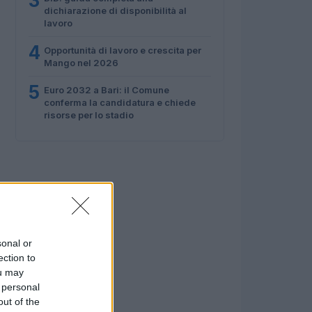
3
dichiarazione di disponibilità al
lavoro
4
Opportunità di lavoro e crescita per
Mango nel 2026
5
Euro 2032 a Bari: il Comune
conferma la candidatura e chiede
risorse per lo stadio
sonal or
ection to
ou may
 personal
out of the