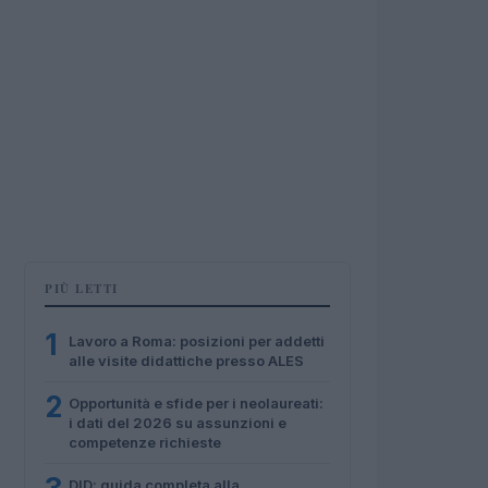
PIÙ LETTI
1
Lavoro a Roma: posizioni per addetti
alle visite didattiche presso ALES
2
Opportunità e sfide per i neolaureati:
i dati del 2026 su assunzioni e
competenze richieste
DID: guida completa alla