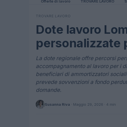
Offerte di lavoro
TROVARE LAVORO
S
TROVARE LAVORO
Dote lavoro Lom
personalizzate p
La dote regionale offre percorsi per
accompagnamento al lavoro per i dis
beneficiari di ammortizzatori sociali
prevede sovvenzioni a fondo perduto
domande.
Susanna Riva
·
Maggio 29, 2026
· 4 min