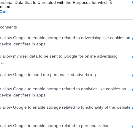
ormazione, orientamento, accompagnamento alla
ersonal Data that Is Unrelated with the Purposes for which it
lected.
ile, incentivi legati al risultato occupazionale.
Out
consents
o allow Google to enable storage related to advertising like cookies on
evice identifiers in apps.
o allow my user data to be sent to Google for online advertising
s.
to allow Google to send me personalized advertising.
o allow Google to enable storage related to analytics like cookies on
evice identifiers in apps.
o allow Google to enable storage related to functionality of the website
o allow Google to enable storage related to personalization.