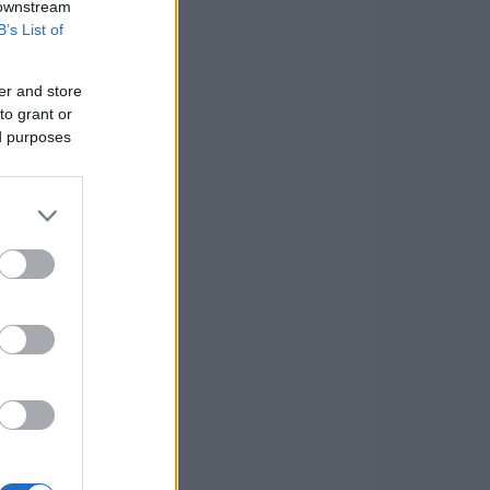
 downstream
B’s List of
er and store
to grant or
ed purposes