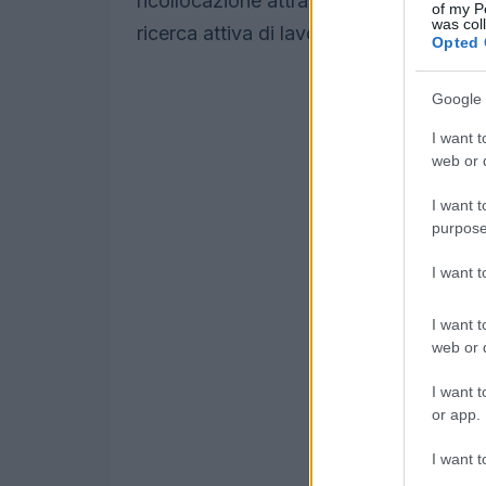
ricollocazione attraverso azioni di f
of my P
was col
ricerca attiva di lavoro e, quando possib
Opted 
Google 
I want t
web or d
I want t
purpose
I want 
I want t
web or d
I want t
or app.
I want t