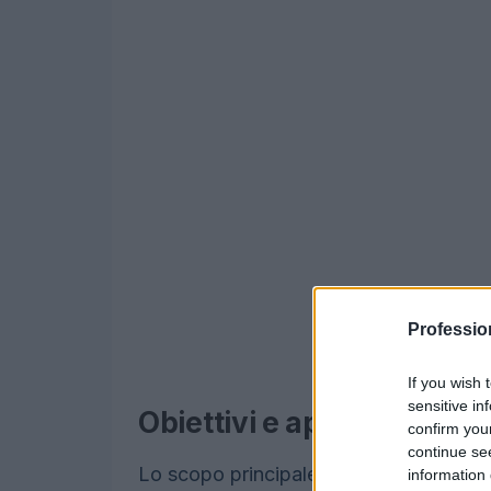
Professio
If you wish 
sensitive in
Obiettivi e approccio dell
confirm you
continue se
Lo scopo principale dell’intervento è 
information 