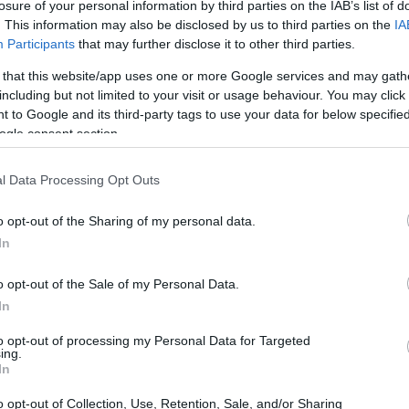
losure of your personal information by third parties on the IAB’s list of
erso un percorso che migliori le loro competenze
. This information may also be disclosed by us to third parties on the
IA
o nel mercato del lavoro. Il progetto pone al
Participants
that may further disclose it to other third parties.
elta, proponendo percorsi costruiti sulle esigenze
 that this website/app uses one or more Google services and may gath
including but not limited to your visit or usage behaviour. You may click 
 to Google and its third-party tags to use your data for below specifi
ogle consent section.
iario
l Data Processing Opt Outs
dotale
, l’avviso propone un
percorso
stiche e i bisogni di ciascun partecipante.
o opt-out of the Sharing of my personal data.
ormativi e servizi per il lavoro in modo integrato
In
sibilità di esito occupazionale.
o opt-out of the Sale of my Personal Data.
In
azione
to opt-out of processing my Personal Data for Targeted
bblici e privati accreditati e, se necessario,
ing.
In
’intento è creare un’offerta che favorisca la
o opt-out of Collection, Use, Retention, Sale, and/or Sharing