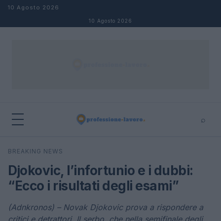
Salta al contenuto
10 Agosto 2026
10 Agosto 2026
⌕
×
⌕
BREAKING NEWS
Cerca
Djokovic, l’infortunio e i dubbi:
“Ecco i risultati degli esami”
(Adnkronos) – Novak Djokovic prova a rispondere a
critici e detrattori. Il serbo, che nella semifinale degli