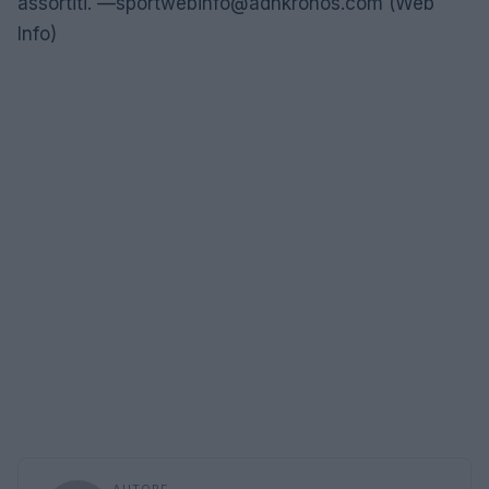
assortiti. —
sportwebinfo@adnkronos.com
(Web
Info)