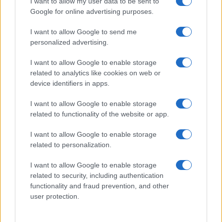
I want to allow my user data to be sent to
Google for online advertising purposes.
2
La candidatura di Irsina per Capitale Italiana della
Cultura 2029
I want to allow Google to send me
personalized advertising.
3
Barbie 2 a rischio: i motivi del blocco tra Warner Bros e
il cast
I want to allow Google to enable storage
related to analytics like cookies on web or
4
Multe ai genitori per i colloqui saltati: la decisione di
device identifiers in apps.
Bolzano
5
Proroga detassazione e nuove tutele: cosa cambia con
I want to allow Google to enable storage
la Legge di Bilancio 2027
related to functionality of the website or app.
I want to allow Google to enable storage
related to personalization.
I want to allow Google to enable storage
related to security, including authentication
functionality and fraud prevention, and other
user protection.
Il portale del lavoro e della carriera. Offerte di lavoro,
stipendi, guide pratiche per trovare un'occupazione,