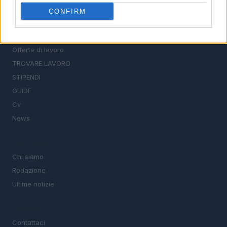
scrivere un CV e affrontare il colloquio.
CONFIRM
SEZIONI
Offerte di lavoro
TROVARE LAVORO
STIPENDI
GUIDE
Cv
News
MAGAZINE
Chi siamo
Redazione
Ultime notizie
LEGALE
Contattaci