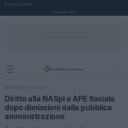
Salta al contenuto
8 Agosto 2026
8 Agosto 2026
⌕
×
⌕
PERCORSI DI STUDIO
Cerca
Diritto alla NASpI e APE Sociale
dopo dimissioni dalla pubblica
amministrazione