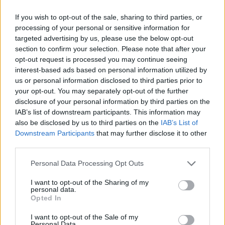
confermata fino al 31 dicembre 2026.
If you wish to opt-out of the sale, sharing to third parties, or
processing of your personal or sensitive information for
targeted advertising by us, please use the below opt-out
section to confirm your selection. Please note that after your
AUTORE
opt-out request is processed you may continue seeing
Andrea Innocenti
interest-based ads based on personal information utilized by
Andrea Innocenti ha coordinato dall'estero il
us or personal information disclosed to third parties prior to
rientro di una cronista napoletana durante una
your opt-out. You may separately opt-out of the further
crisi diplomatica, gestendo contatti con
disclosure of your personal information by third parties on the
consolati; è corrispondente esteri che
IAB’s list of downstream participants. This information may
definisce linee editoriali sulla geopolitica. Nato
also be disclosed by us to third parties on the
IAB’s List of
a Napoli, parla dialetto locale e mantiene
Downstream Participants
that may further disclose it to other
rapporti con ONG partenopee.
third parties.
Please note that this website/app uses one or more Google
Personal Data Processing Opt Outs
services and may gather and store information including but
not limited to your visit or usage behaviour. You may click to
I want to opt-out of the Sharing of my
personal data.
grant or deny consent to Google and its third-party tags to
Opted In
use your data for below specified purposes in below Google
consent section.
I want to opt-out of the Sale of my
Personal Data.