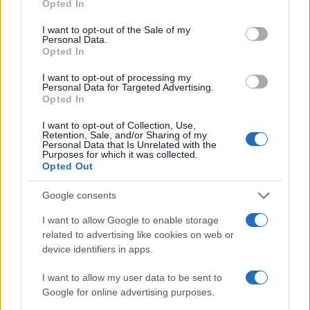
Opted In
use your data for below specified purposes in below Google
consent section.
I want to opt-out of the Sale of my
Personal Data.
Opted In
I want to opt-out of processing my
Personal Data for Targeted Advertising.
Lavoro digitale: il governo introduce nuove regole per
Opted In
proteggere i lavoratori delle piattaforme
Andrea Innocenti · 3 Ago 2026
I want to opt-out of Collection, Use,
Retention, Sale, and/or Sharing of my
Personal Data that Is Unrelated with the
Purposes for which it was collected.
Opted Out
PIÙ LETTI
Google consents
1
C’è posta per te, stasera 25 gennaio: gli ospiti e le
I want to allow Google to enable storage
anticipazioni
related to advertising like cookies on web or
2
device identifiers in apps.
Controlli nel settore turistico-alberghiero: dati
allarmanti su lavoro e sicurezza
I want to allow my user data to be sent to
3
La candidatura di Irsina per Capitale Italiana della
Google for online advertising purposes.
Cultura 2029