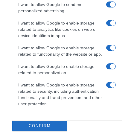
I want to allow Google to send me
4
Ignazio La Russa lancia l’ipotesi Meloni al Quirinale: le
personalized advertising.
reazioni
I want to allow Google to enable storage
5
Anac: boom di appalti sotto soglia, 1,5 miliardi nel
related to analytics like cookies on web or
2026
device identifiers in apps.
I want to allow Google to enable storage
related to functionality of the website or app.
I want to allow Google to enable storage
related to personalization.
I want to allow Google to enable storage
Il portale del lavoro e della carriera. Offerte di lavoro,
related to security, including authentication
stipendi, guide pratiche per trovare un'occupazione,
functionality and fraud prevention, and other
scrivere un CV e affrontare il colloquio.
user protection.
SEZIONI
CONFIRM
Offerte di lavoro