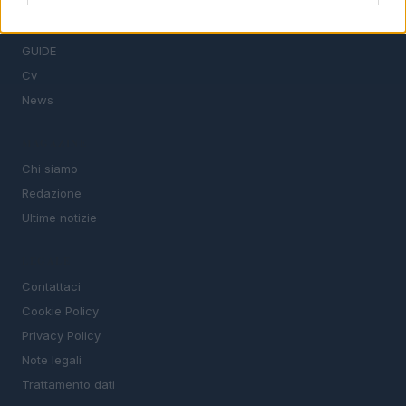
TROVARE LAVORO
STIPENDI
GUIDE
Cv
News
MAGAZINE
Chi siamo
Redazione
Ultime notizie
LEGALE
Contattaci
Cookie Policy
Privacy Policy
Note legali
Trattamento dati