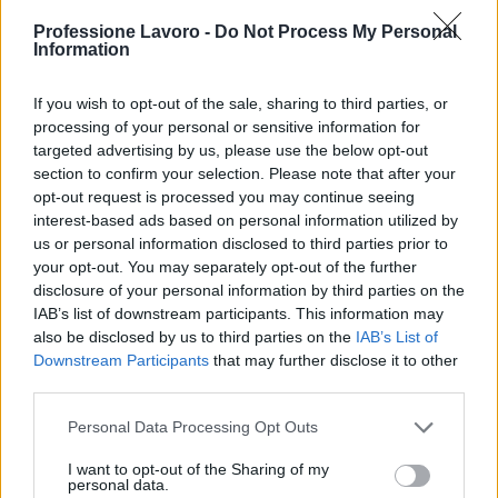
Professione Lavoro -
Do Not Process My Personal
Information
If you wish to opt-out of the sale, sharing to third parties, or
processing of your personal or sensitive information for
targeted advertising by us, please use the below opt-out
section to confirm your selection. Please note that after your
opt-out request is processed you may continue seeing
interest-based ads based on personal information utilized by
Multe ai genitori per i colloqui saltati: la decisione di
us or personal information disclosed to third parties prior to
Bolzano
your opt-out. You may separately opt-out of the further
Paolo Mariani · 4 Ago 2026
disclosure of your personal information by third parties on the
IAB’s list of downstream participants. This information may
also be disclosed by us to third parties on the
IAB’s List of
BREAKING NEWS
Downstream Participants
that may further disclose it to other
third parties.
Please note that this website/app uses one or more Google
Personal Data Processing Opt Outs
services and may gather and store information including but
not limited to your visit or usage behaviour. You may click to
I want to opt-out of the Sharing of my
personal data.
grant or deny consent to Google and its third-party tags to