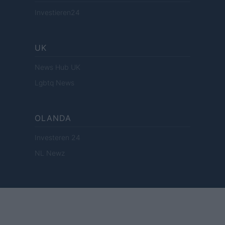
Investieren24
UK
News Hub UK
Lgbtq News
OLANDA
Investeren 24
NL Newz