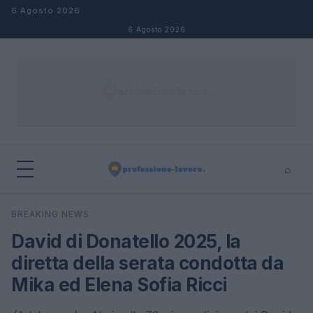
Salta al contenuto
6 Agosto 2026
6 Agosto 2026
⌕
×
⌕
BREAKING NEWS
Cerca
David di Donatello 2025, la
diretta della serata condotta da
Mika ed Elena Sofia Ricci