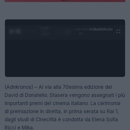
0:28 /
Ad
hub
Media
POWERED
1
/
4
1:21
BY
(Adnkronos) – Al via alla 70esima edizione dei
David di Donatello. Stasera vengono assegnati i più
importanti premi del cinema italiano. La cerimonia
di premiazione in diretta, in prima serata su Rai 1,
dagli studi di Cinecittà è condotta da Elena Sofia
Ricci e Mika.