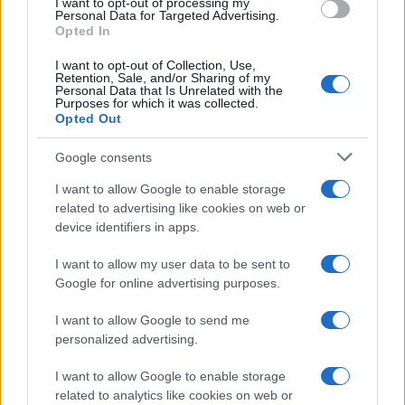
I want to opt-out of processing my
Personal Data for Targeted Advertising.
Francesca Galli, fiorentina con formazione
Opted In
bancaria, prese la decisione di cambiare
carriera dopo un convegno a Palazzo
I want to opt-out of Collection, Use,
Vecchio: oggi cura analisi di mercati e
Retention, Sale, and/or Sharing of my
Personal Data that Is Unrelated with the
colonne su risparmio e investimenti. In
Purposes for which it was collected.
redazione propone linee editoriali attente alla
Opted Out
trasparenza e conserva l'agenda del primo
impiego in banca.
Google consents
I want to allow Google to enable storage
related to advertising like cookies on web or
device identifiers in apps.
I want to allow my user data to be sent to
Google for online advertising purposes.
I want to allow Google to send me
personalized advertising.
I want to allow Google to enable storage
related to analytics like cookies on web or