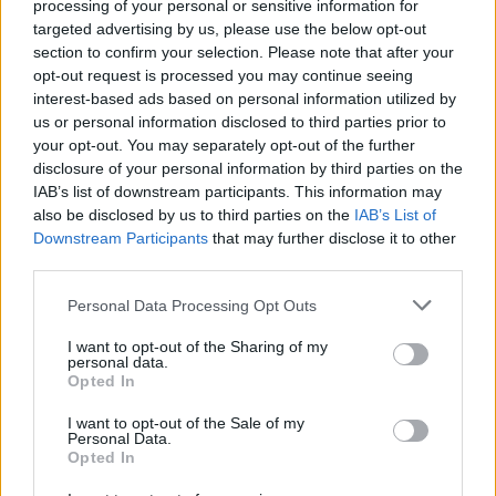
processing of your personal or sensitive information for
politiche anti-burnout può contribuire a trattenere i
targeted advertising by us, please use the below opt-out
talenti e a migliorare la qualità dei servizi veterinari
section to confirm your selection. Please note that after your
offerti ai cittadini.
opt-out request is processed you may continue seeing
interest-based ads based on personal information utilized by
In conclusione, il quadro che emerge dalla ricerca
us or personal information disclosed to third parties prior to
your opt-out. You may separately opt-out of the further
non è solo un elenco di problemi, ma un invito
disclosure of your personal information by third parties on the
all’azione: per trasformare la frustrazione in
IAB’s list of downstream participants. This information may
opportunità serve un impegno condiviso di
also be disclosed by us to third parties on the
IAB’s List of
Downstream Participants
that may further disclose it to other
istituzioni formative, ordini professionali, datori di
third parties.
lavoro e singoli professionisti. Solo così sarà
Please note that this website/app uses one or more Google
Personal Data Processing Opt Outs
possibile valorizzare appieno il ruolo dei giovani
services and may gather and store information including but
veterinari e garantire un futuro sostenibile alla
not limited to your visit or usage behaviour. You may click to
I want to opt-out of the Sharing of my
personal data.
professione.
grant or deny consent to Google and its third-party tags to
Opted In
use your data for below specified purposes in below Google
consent section.
I want to opt-out of the Sale of my
Personal Data.
Opted In
AUTORE
Francesca Galli