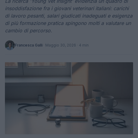
La ricerca 'Young Vet Insight' evidenzia un quadro di
insoddisfazione fra i giovani veterinari italiani: carichi
di lavoro pesanti, salari giudicati inadeguati e esigenza
di più formazione pratica spingono molti a valutare un
cambio di percorso.
Francesca Galli
·
Maggio 30, 2026
· 4 min