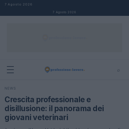
Salta al contenuto
7 Agosto 2026
7 Agosto 2026
⌕
×
⌕
NEWS
Cerca
Crescita professionale e
disillusione: il panorama dei
giovani veterinari