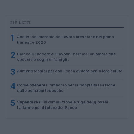
PIÙ LETTI
1
Analisi del mercato del lavoro bresciano nel primo
trimestre 2026
2
Bianca Guaccero e Giovanni Pernice: un amore che
sboccia e sogni di famiglia
3
Alimenti tossici per cani: cosa evitare per la loro salute
4
Come ottenere il rimborso per la doppia tassazione
sulle pensioni tedesche
5
Stipendi reali in diminuzione e fuga dei giovani:
l’allarme per il futuro del Paese