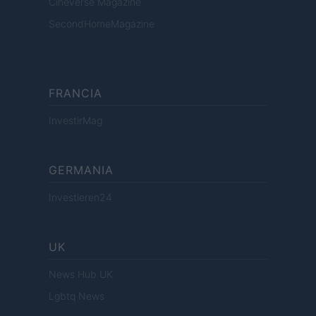
Cineverse Magazine
SecondHomeMagazine
FRANCIA
InvestirMag
GERMANIA
Investieren24
UK
News Hub UK
Lgbtq News