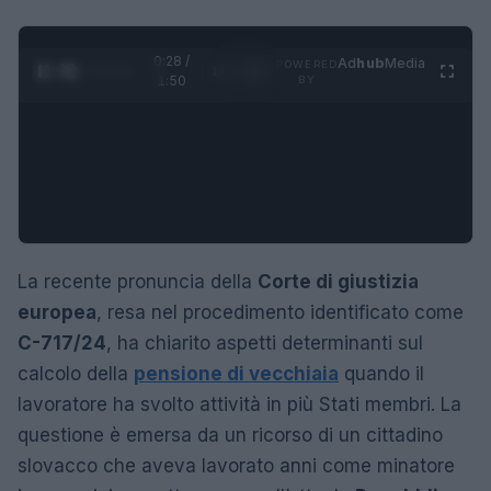
0:29 /
Ad
hub
Media
POWERED
1
/
4
1:50
BY
La recente pronuncia della
Corte di giustizia
europea
, resa nel procedimento identificato come
C-717/24
, ha chiarito aspetti determinanti sul
calcolo della
pensione di vecchiaia
quando il
lavoratore ha svolto attività in più Stati membri. La
questione è emersa da un ricorso di un cittadino
slovacco che aveva lavorato anni come minatore