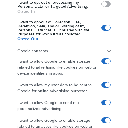
I want to opt-out of processing my
Andrea Conforti, 46enne torinese dal look
Personal Data for Targeted Advertising.
casual e naturale, è un analista tattico che
Opted In
trasforma dati e clip in racconti social. Ricorda
quando annotò la rimonta al box stampa dello
I want to opt-out of Collection, Use,
Retention, Sale, and/or Sharing of my
Stadio Olimpico Grande Torino: da
Personal Data that Is Unrelated with the
quell'appunto nacque la sua linea editoriale,
Purposes for which it was collected.
che propugna spiegazioni visive per il tifoso
Opted Out
critico. Dettaglio unico: una stagione
allenatore under15 al Chieri e ciclista urbano.
Google consents
I want to allow Google to enable storage
related to advertising like cookies on web or
device identifiers in apps.
I want to allow my user data to be sent to
Google for online advertising purposes.
I want to allow Google to send me
personalized advertising.
I want to allow Google to enable storage
related to analytics like cookies on web or