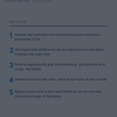
Edoardo Marchesi · 29 Lug 2026
PIÙ LETTI
1
Analisi del mercato del lavoro bresciano nel primo
trimestre 2026
2
Occupazione stabile ma disoccupazione in aumento:
l’analisi dei dati Istat
3
Nuove regole sulla pay transparency: guida pratica al
d.lgs. 96/2026
4
Alimenti tossici per cani: cosa evitare per la loro salute
5
Bianca Guaccero e Giovanni Pernice: un amore che
sboccia e sogni di famiglia