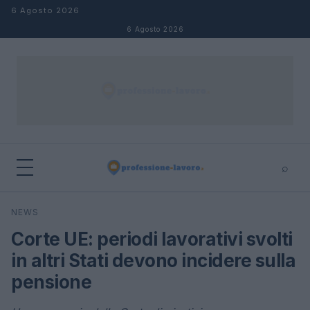
Salta al contenuto
6 Agosto 2026
6 Agosto 2026
⌕
×
⌕
NEWS
Cerca
Corte UE: periodi lavorativi svolti
in altri Stati devono incidere sulla
pensione