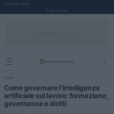
Salta al contenuto
8 Agosto 2026
8 Agosto 2026
⌕
×
⌕
NEWS
Cerca
Come governare l’intelligenza
artificiale sul lavoro: formazione,
governance e diritti