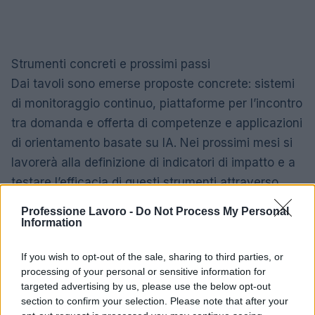
Strumenti concreti e prossimi passi
Dai tavoli sono emerse proposte concrete: sistemi
di monitoraggio continuo, piattaforme per l’incontro
tra domanda e offerta di competenze e applicazioni
di orientamento basate su IA. Nei prossimi mesi si
lavorerà alla definizione di indicatori di impatto e a
testare l’efficacia di questi strumenti attraverso
tavoli tecnici dedicati. L’obiettivo è costruire un
Professione Lavoro -
Do Not Process My Personal
ecosistema integrato che supporti i lavoratori nella
Information
transizione, rendendo le politiche pubbliche più
If you wish to opt-out of the sale, sharing to third parties, or
efficaci sul piano operativo.
processing of your personal or sensitive information for
targeted advertising by us, please use the below opt-out
Conclusione pratica
section to confirm your selection. Please note that after your
La sfida non è solo tecnologica: è innanzitutto