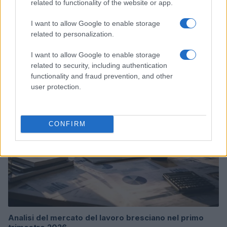
related to functionality of the website or app.
I want to allow Google to enable storage
related to personalization.
Continua a leggere
I want to allow Google to enable storage
related to security, including authentication
functionality and fraud prevention, and other
NEWS
user protection.
CONFIRM
Analisi del mercato del lavoro bresciano nel primo