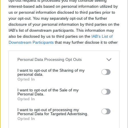
opt-out request is processed you may continue seeing
interest-based ads based on personal information utilized by
sociale e politica. Per trasformare i potenziali
us or personal information disclosed to third parties prior to
vantaggi dell’IA in opportunità reali occorrono
your opt-out. You may separately opt-out of the further
regole condivise, investimenti nelle competenze e
disclosure of your personal information by third parties on the
IAB’s list of downstream participants. This information may
una governance che salvaguardi la dignità del
also be disclosed by us to third parties on the
IAB’s List of
lavoro. I partecipanti hanno concordato sulla
Downstream Participants
that may further disclose it to other
necessità di continuare il confronto a livello
third parties.
europeo e nazionale per tradurre gli impegni in
Please note that this website/app uses one or more Google
Personal Data Processing Opt Outs
azioni concrete nei prossimi mesi.
services and may gather and store information including but
not limited to your visit or usage behaviour. You may click to
I want to opt-out of the Sharing of my
personal data.
grant or deny consent to Google and its third-party tags to
Opted In
use your data for below specified purposes in below Google
AUTORE
consent section.
I want to opt-out of the Sale of my
Anna Innocenti
Personal Data.
Opted In
Anna Innocenti ha recuperato per un dossier
le registrazioni del consiglio comunale di
I want to opt-out of processing my
Verona dopo una notte in archivio; è
Personal Data for Targeted Advertising.
Opted In
collabora a coperture breaking con analisi
storiche e propone rubriche tematiche.