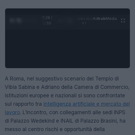
0:29 /
Ad
hub
Media
POWERED
1
/
4
1:50
BY
A Roma, nel suggestivo scenario del Tempio di
Vibia Sabina e Adriano della Camera di Commercio,
istituzioni europee e nazionali si sono confrontate
sul rapporto tra
intelligenza artificiale e
mercato del
lavoro
. L’incontro, con collegamenti alle sedi INPS
di Palazzo Wedekind e INAIL di Palazzo Brasini, ha
messo al centro rischi e opportunità della