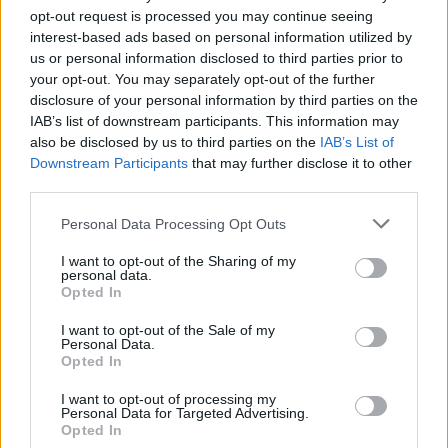
consolati; è corrispondente esteri che
opt-out request is processed you may continue seeing
definisce linee editoriali sulla geopolitica. Nato
interest-based ads based on personal information utilized by
a Napoli, parla dialetto locale e mantiene
us or personal information disclosed to third parties prior to
rapporti con ONG partenopee.
your opt-out. You may separately opt-out of the further
disclosure of your personal information by third parties on the
IAB’s list of downstream participants. This information may
also be disclosed by us to third parties on the
IAB’s List of
Downstream Participants
that may further disclose it to other
third parties.
Please note that this website/app uses one or more Google
Personal Data Processing Opt Outs
services and may gather and store information including but
not limited to your visit or usage behaviour. You may click to
I want to opt-out of the Sharing of my
personal data.
grant or deny consent to Google and its third-party tags to
Opted In
use your data for below specified purposes in below Google
consent section.
I want to opt-out of the Sale of my
Personal Data.
Opted In
I want to opt-out of processing my
Personal Data for Targeted Advertising.
Opted In