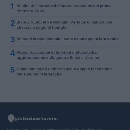
1
Analisi del mercato del lavoro bresciano nel primo
trimestre 2026
2
Bianca Guaccero e Giovanni Pernice: un amore che
sboccia e sogni di famiglia
3
Alimenti tossici per cani: cosa evitare per la loro salute
4
Attacchi, sanzioni e ritorsioni diplomatiche:
aggiornamento sulla guerra Russia-Ucraina
5
Come ottenere il rimborso per la doppia tassazione
sulle pensioni tedesche
Il portale del lavoro e della carriera. Offerte di lavoro,