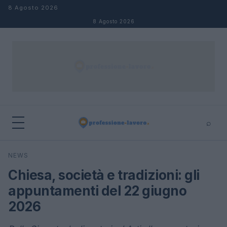
Salta al contenuto
8 Agosto 2026
8 Agosto 2026
⌕
×
⌕
NEWS
Cerca
Chiesa, società e tradizioni: gli
appuntamenti del 22 giugno
2026