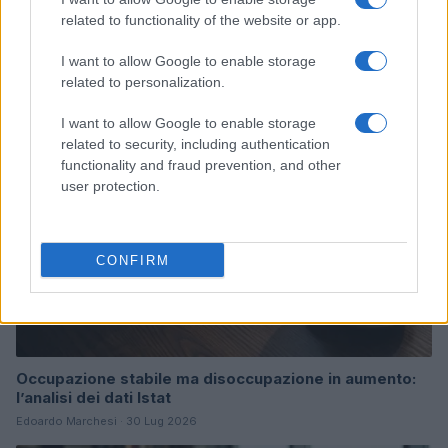
Analisi del mercato del lavoro bresciano nel primo
related to functionality of the website or app.
trimestre 2026
Edoardo Marchesi · 4 Ago 2026
I want to allow Google to enable storage
related to personalization.
NEWS
I want to allow Google to enable storage
related to security, including authentication
functionality and fraud prevention, and other
user protection.
CONFIRM
Occupazione stabile ma disoccupazione in aumento:
l’analisi dei dati Istat
Edoardo Marchesi · 30 Lug 2026