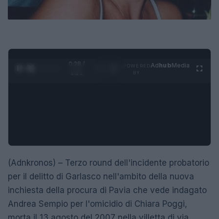
0:28 /
Ad
hub
Media
POWERED
1
/
4
1:21
BY
(Adnkronos) – Terzo round dell'incidente probatorio
per il delitto di Garlasco nell'ambito della nuova
inchiesta della procura di Pavia che vede indagato
Andrea Sempio per l'omicidio di Chiara Poggi,
morta il 13 agosto del 2007 nella villetta di via