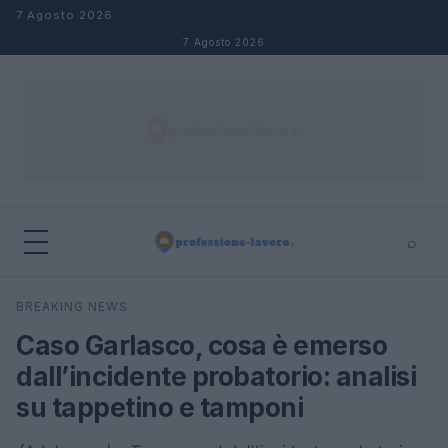
Salta al contenuto
7 Agosto 2026
7 Agosto 2026
⌕
×
⌕
BREAKING NEWS
Cerca
Caso Garlasco, cosa è emerso
dall’incidente probatorio: analisi
su tappetino e tamponi