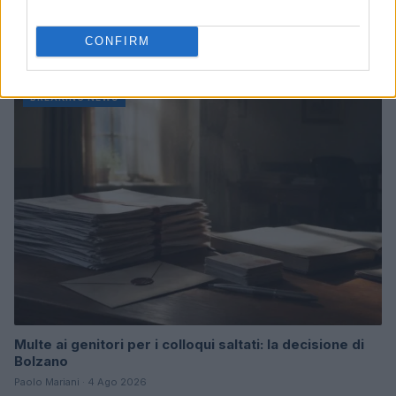
La candidatura di Irsina per Capitale Italiana della
Cultura 2029
CONFIRM
Susanna Riva · 5 Ago 2026
BREAKING NEWS
Multe ai genitori per i colloqui saltati: la decisione di
Bolzano
Paolo Mariani · 4 Ago 2026