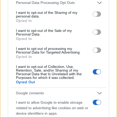
Please note that this website/app uses one or more Google
Personal Data Processing Opt Outs
services and may gather and store information including but
not limited to your visit or usage behaviour. You may click to
I want to opt-out of the Sharing of my
AUTORE
personal data.
staff
grant or deny consent to Google and its third-party tags to
Opted In
use your data for below specified purposes in below Google
consent section.
I want to opt-out of the Sale of my
Personal Data.
Opted In
I want to opt-out of processing my
Personal Data for Targeted Advertising.
Opted In
I want to opt-out of Collection, Use,
Retention, Sale, and/or Sharing of my
Personal Data that Is Unrelated with the
Purposes for which it was collected.
Opted Out
Google consents
I want to allow Google to enable storage
related to advertising like cookies on web or
device identifiers in apps.