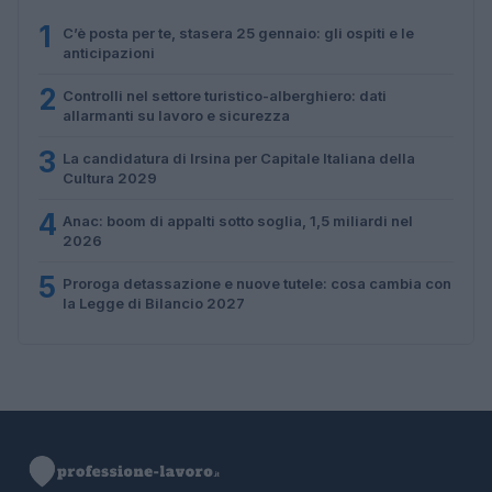
1
C’è posta per te, stasera 25 gennaio: gli ospiti e le
anticipazioni
2
Controlli nel settore turistico-alberghiero: dati
allarmanti su lavoro e sicurezza
3
La candidatura di Irsina per Capitale Italiana della
Cultura 2029
4
Anac: boom di appalti sotto soglia, 1,5 miliardi nel
2026
5
Proroga detassazione e nuove tutele: cosa cambia con
la Legge di Bilancio 2027