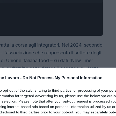
atta la corsa agli integratori. Nel 2024, secondo
– l'associazione che rappresenta il settore degli
te di Unione italiana food – su dati 'New Line'
li e le vitamine conquistano il secondo e il terzo
tilizzati in Italia, subito dopo i probiotici. In
ne Lavoro -
Do Not Process My Personal Information
base di sali minerali nel 2024 hanno registrato un
to opt-out of the sale, sharing to third parties, or processing of your per
 pari a 14,9 milioni di confezioni vendute
formation for targeted advertising by us, please use the below opt-out s
 hanno toccato quota 202,9 milioni di euro in
r selection. Please note that after your opt-out request is processed y
oni vendute, stabile rispetto all'anno
eing interest-based ads based on personal information utilized by us or
disclosed to third parties prior to your opt-out. You may separately opt-
no aiutare l'organismo ad affrontare meglio le