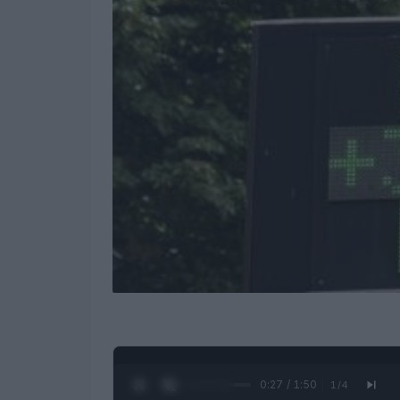
0:28 / 1:50
1
/
4