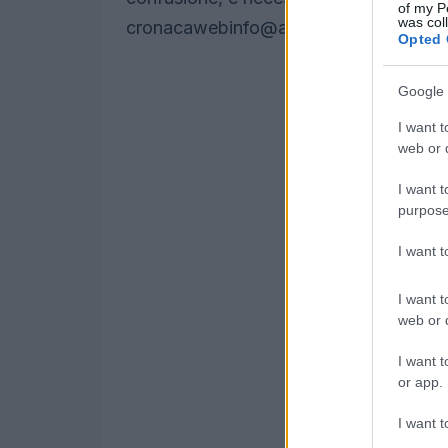
of my P
was col
cronacawebinfo@adnkronos.com
(Web
Opted 
Google 
I want t
web or d
I want t
purpose
I want 
I want t
web or d
I want t
or app.
I want t