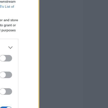
 downstream
B’s List of
er and store
to grant or
ed purposes