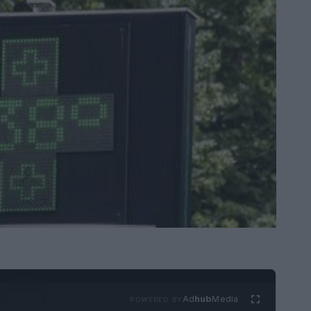
Ad
hub
Media
POWERED BY