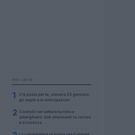
PIÙ LETTI
1
C’è posta per te, stasera 25 gennaio:
gli ospiti e le anticipazioni
2
Controlli nel settore turistico-
alberghiero: dati allarmanti su lavoro
e sicurezza
La candidatura di Irsina per Capitale