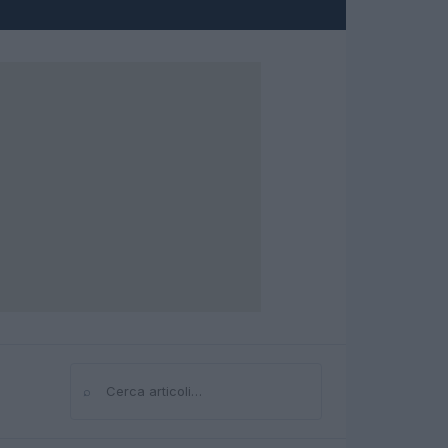
⌕
Cerca