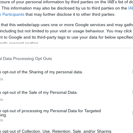
losure of your personal information by third parties on the IAB’s list of
olazione, il bilancio idrosalino e la difesa dallo
. This information may also be disclosed by us to third parties on the
IA
Participants
that may further disclose it to other third parties.
o fondamentali misure come una buona
 that this website/app uses one or more Google services and may gath
 riposo in ambienti freschi – spiega all'Adnkronos
including but not limited to your visit or usage behaviour. You may click 
co e docente di nutrizione umana e nutraceutica
 to Google and its third-party tags to use your data for below specifi
più utili vi sono gli elettroliti (sodio, potassio,
ogle consent section.
egrare le perdite dovute alla sudorazione.
l Data Processing Opt Outs
tamina E, se assunti in sinergia, possono ridurre
 naturali come Rhodiola rosea ed Eleuterococco
o opt-out of the Sharing of my personal data.
mico, mentre il coenzima Q10 favorisce la
In
llulare, soprattutto in soggetti affaticati". "E'
o opt-out of the Sale of my Personal Data.
 caffeina e guaranà, che possono peggiorare la
In
e in generale precisa: "Chi è iperteso o assume
to opt-out of processing my Personal Data for Targeted
pertensivi, dovrebbe consultare il medico prima di
ing.
In
esenza di sintomi gravi come febbre alta, nausea o
o opt-out of Collection, Use, Retention, Sale, and/or Sharing
o intervento medico". —