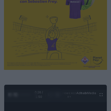
0:26 /
Ad
hub
Media
POWERED
1
/
4
1:50
BY