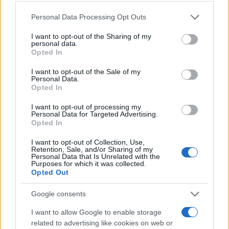
Please note that this website/app uses one or more Google
Personal Data Processing Opt Outs
services and may gather and store information including but
La candidatura di Irsina per Capitale Italiana della
not limited to your visit or usage behaviour. You may click to
I want to opt-out of the Sharing of my
personal data.
Cultura 2029
grant or deny consent to Google and its third-party tags to
Opted In
use your data for below specified purposes in below Google
Susanna Riva · 5 Ago 2026
consent section.
I want to opt-out of the Sale of my
Personal Data.
BREAKING NEWS
Opted In
I want to opt-out of processing my
Personal Data for Targeted Advertising.
Opted In
I want to opt-out of Collection, Use,
Retention, Sale, and/or Sharing of my
Personal Data that Is Unrelated with the
Purposes for which it was collected.
Opted Out
Google consents
I want to allow Google to enable storage
Multe ai genitori per i colloqui saltati: la decisione di
related to advertising like cookies on web or