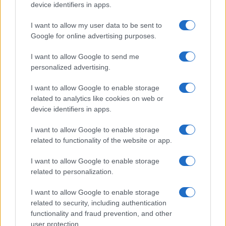
Bolzano
device identifiers in apps.
Paolo Mariani · 4 Ago 2026
I want to allow my user data to be sent to
Google for online advertising purposes.
BREAKING NEWS
I want to allow Google to send me
personalized advertising.
I want to allow Google to enable storage
related to analytics like cookies on web or
device identifiers in apps.
I want to allow Google to enable storage
related to functionality of the website or app.
I want to allow Google to enable storage
related to personalization.
Lavoro digitale: il governo introduce nuove regole per
proteggere i lavoratori delle piattaforme
I want to allow Google to enable storage
Andrea Innocenti · 3 Ago 2026
related to security, including authentication
functionality and fraud prevention, and other
user protection.