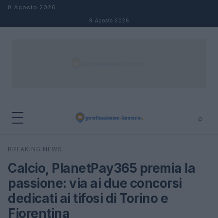
Salta al contenuto
8 Agosto 2026
8 Agosto 2026
⌕
×
⌕
BREAKING NEWS
Cerca
Calcio, PlanetPay365 premia la
passione: via ai due concorsi
dedicati ai tifosi di Torino e
Fiorentina