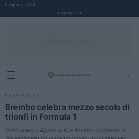
Salta al contenuto
9 Agosto 2026
9 Agosto 2026
⌕
×
⌕
BREAKING NEWS
Cerca
Brembo celebra mezzo secolo di
trionfi in Formula 1
(Adnkronos) – Riparte la F1 e Brembo riconferma la
sua leadership nel massimo circuito del campionato