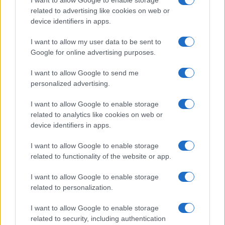
Susanna Riva · 5 Ago 2026
related to advertising like cookies on web or
device identifiers in apps.
I want to allow my user data to be sent to
PIÙ LETTI
Google for online advertising purposes.
1
C’è posta per te, stasera 25 gennaio: gli ospiti e le
I want to allow Google to send me
anticipazioni
personalized advertising.
2
La candidatura di Irsina per Capitale Italiana della
I want to allow Google to enable storage
Cultura 2029
related to analytics like cookies on web or
device identifiers in apps.
3
Controlli nel settore turistico-alberghiero: dati
allarmanti su lavoro e sicurezza
I want to allow Google to enable storage
4
related to functionality of the website or app.
Anac: boom di appalti sotto soglia, 1,5 miliardi nel
2026
I want to allow Google to enable storage
5
Autorità di Bacino Po ad Ecomondo, focus su acqua e
related to personalization.
territorio
I want to allow Google to enable storage
related to security, including authentication