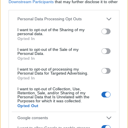
Downstream Participants
that may further disclose it to other
third parties.
Codice della strada 2026: tutte le modifiche in
Please note that this website/app uses one or more Google
Personal Data Processing Opt Outs
discussione
services and may gather and store information including but
Sofia Ricci · 8 Ago 2026
not limited to your visit or usage behaviour. You may click to
I want to opt-out of the Sharing of my
personal data.
grant or deny consent to Google and its third-party tags to
Opted In
BREAKING NEWS
use your data for below specified purposes in below Google
consent section.
I want to opt-out of the Sale of my
Personal Data.
Opted In
I want to opt-out of processing my
Personal Data for Targeted Advertising.
Opted In
I want to opt-out of Collection, Use,
Retention, Sale, and/or Sharing of my
Personal Data that Is Unrelated with the
Purposes for which it was collected.
Opted Out
Google consents
La candidatura di Irsina per Capitale Italiana della
Cultura 2029
I want to allow Google to enable storage