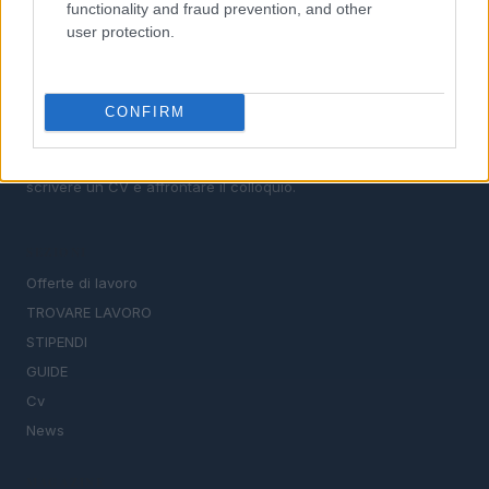
functionality and fraud prevention, and other
user protection.
CONFIRM
Il portale del lavoro e della carriera. Offerte di lavoro,
stipendi, guide pratiche per trovare un'occupazione,
scrivere un CV e affrontare il colloquio.
SEZIONI
Offerte di lavoro
TROVARE LAVORO
STIPENDI
GUIDE
Cv
News
MAGAZINE