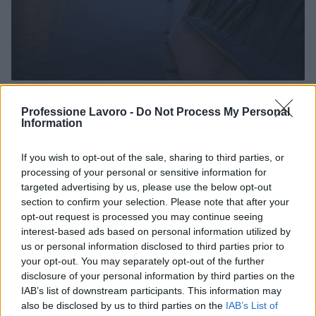
70° anniversario della tragedia di Marcinelle: omaggi
e riflessioni
Professione Lavoro -
Do Not Process My Personal
Information
Andrea Innocenti · 9 Ago 2026
If you wish to opt-out of the sale, sharing to third parties, or
BREAKING NEWS
processing of your personal or sensitive information for
targeted advertising by us, please use the below opt-out
section to confirm your selection. Please note that after your
opt-out request is processed you may continue seeing
interest-based ads based on personal information utilized by
us or personal information disclosed to third parties prior to
your opt-out. You may separately opt-out of the further
disclosure of your personal information by third parties on the
IAB’s list of downstream participants. This information may
also be disclosed by us to third parties on the
IAB’s List of