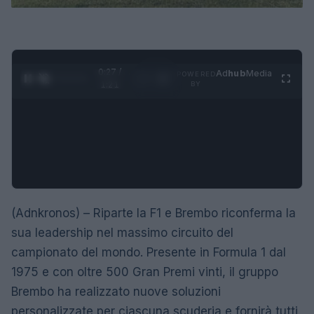
0:28 /
Ad
hub
Media
POWERED
1
/
4
1:21
BY
(Adnkronos) – Riparte la F1 e Brembo riconferma la
sua leadership nel massimo circuito del
campionato del mondo. Presente in Formula 1 dal
1975 e con oltre 500 Gran Premi vinti, il gruppo
Brembo ha realizzato nuove soluzioni
personalizzate per ciascuna scuderia e fornirà tutti