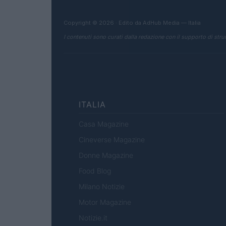
Copyright © 2026 · Edito da AdHub Media — Italia
I contenuti sono curati dalla redazione con il supporto di strum
ITALIA
Casa Magazine
Cineverse Magazine
Donne Magazine
Food Blog
Milano Notizie
Motor Magazine
Notizie.it