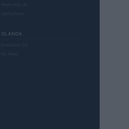
News Hub UK
Lgbtq News
OLANDA
Investeren 24
NL Newz