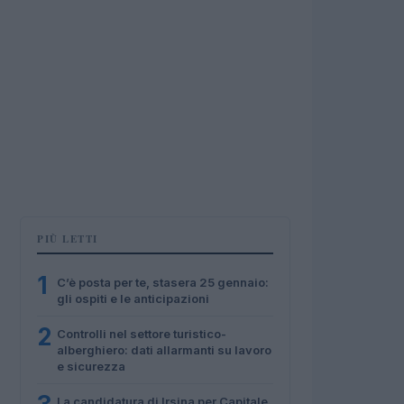
PIÙ LETTI
1
C’è posta per te, stasera 25 gennaio:
gli ospiti e le anticipazioni
2
Controlli nel settore turistico-
alberghiero: dati allarmanti su lavoro
e sicurezza
La candidatura di Irsina per Capitale