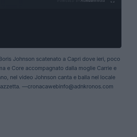
Ad
hub
Media
POWERED BY
Boris Johnson scatenato a Capri dove ieri, poco
ema e Core accompagnato dalla moglie Carrie e
no, nel video Johnson canta e balla nel locale
iazzetta. —
cronacawebinfo@adnkronos.com