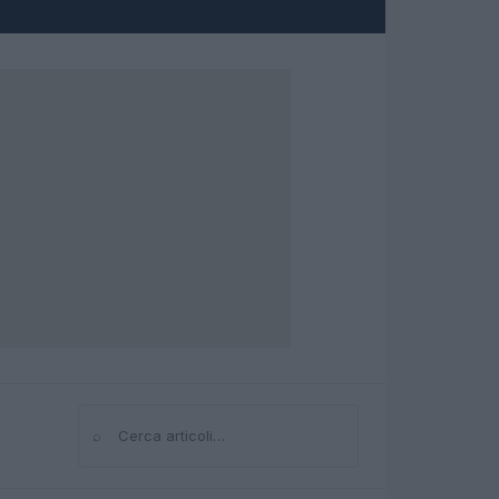
⌕
Cerca