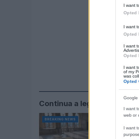
I want t
Opted 
I want t
Opted 
I want 
Advertis
Opted 
I want t
of my P
was col
Opted 
Google 
Continua a leggere
I want t
web or d
BREAKING NEWS
BREAKIN
I want t
purpose