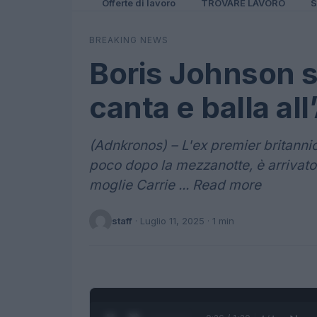
Offerte di lavoro
TROVARE LAVORO
S
BREAKING NEWS
Boris Johnson s
canta e balla a
(Adnkronos) – L'ex premier britanni
poco dopo la mezzanotte, è arrivat
moglie Carrie ... Read more
staff
·
Luglio 11, 2025
· 1 min