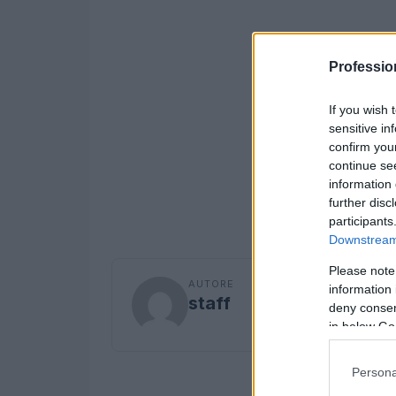
Professio
If you wish 
sensitive in
confirm you
continue se
information 
further disc
participants
Downstream 
Please note
AUTORE
information 
staff
deny consent
in below Go
Persona