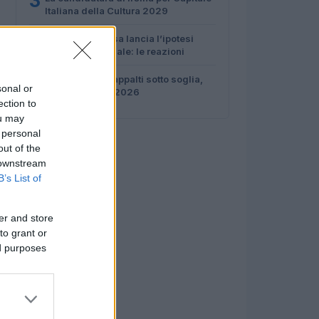
3
Italiana della Cultura 2029
4
Ignazio La Russa lancia l’ipotesi
Meloni al Quirinale: le reazioni
5
Anac: boom di appalti sotto soglia,
sonal or
1,5 miliardi nel 2026
ection to
ou may
 personal
out of the
 downstream
B’s List of
er and store
to grant or
ed purposes