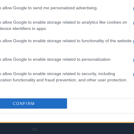
to allow Google to send me personalized advertising.
o allow Google to enable storage related to analytics like cookies on
enitori per i colloqui
Lavoro digitale: il governo
evice identifiers in apps.
 decisione di
introduce nuove regole per
proteggere i lavoratori delle
o allow Google to enable storage related to functionality of the website
piattaforme
 · 4 Ago 2026
Andrea Innocenti · 3 Ago 2026
o allow Google to enable storage related to personalization.
o allow Google to enable storage related to security, including
cation functionality and fraud prevention, and other user protection.
SEZIONI
MAGAZINE
Offerte di lavoro
Chi siamo
o,
CONFIRM
TROVARE LAVORO
Redazione
e,
STIPENDI
Ultime notizie
GUIDE
Cv