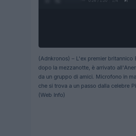
0:27 / 1:20
1
/
4
(Adnkronos) – L'ex premier britannico 
dopo la mezzanotte, è arrivato all'An
da un gruppo di amici. Microfono in ma
che si trova a un passo dalla celebre P
(Web Info)