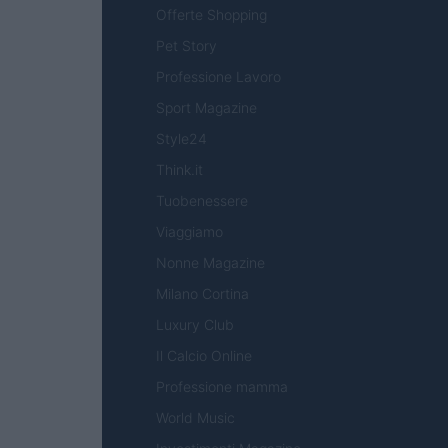
Offerte Shopping
Pet Story
Professione Lavoro
Sport Magazine
Style24
Think.it
Tuobenessere
Viaggiamo
Nonne Magazine
Milano Cortina
Luxury Club
Il Calcio Online
Professione mamma
World Music