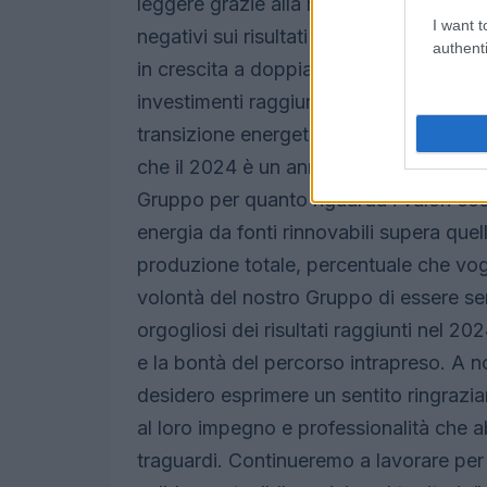
leggere grazie alla riduzione dei prezzi
I want t
negativi sui risultati economici dell’az
authenti
in crescita a doppia cifra: l’Utile netto 
investimenti raggiungono quota 137 mil
transizione energetica e creando valore 
che il 2024 è un anno di svolta non solo
Gruppo per quanto riguarda i valori e
energia da fonti rinnovabili supera quel
produzione totale, percentuale che vog
volontà del nostro Gruppo di essere s
orgogliosi dei risultati raggiunti nel 2
e la bontà del percorso intrapreso. A n
desidero esprimere un sentito ringrazi
al loro impegno e professionalità che 
traguardi. Continueremo a lavorare per