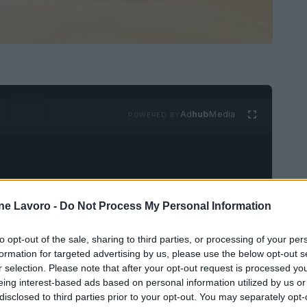
Ad
hub
Media
POWERED BY
ne Lavoro -
Do Not Process My Personal Information
to opt-out of the sale, sharing to third parties, or processing of your per
eduto da Federico Testa, riunitosi il 7 maggio,
formation for targeted advertising by us, please use the below opt-out s
31 dicembre 2024, che attestano una significativa
r selection. Please note that after your opt-out request is processed y
eing interest-based ads based on personal information utilized by us or
a performance industriale, centrando in maniera
disclosed to third parties prior to your opt-out. You may separately opt-
ll’Ebitda del Gruppo Agsm Aim che, al 31.12.2024,