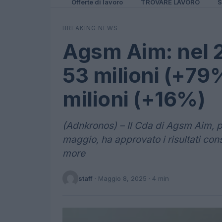
Offerte di lavoro
TROVARE LAVORO
S
BREAKING NEWS
Agsm Aim: nel 2
53 milioni (+79%
milioni (+16%)
(Adnkronos) – Il Cda di Agsm Aim, pr
maggio, ha approvato i risultati con
more
staff
·
Maggio 8, 2025
· 4 min