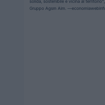
solida, sostenibile e vicina al territori
Gruppo Agsm Aim. —
economiawebin