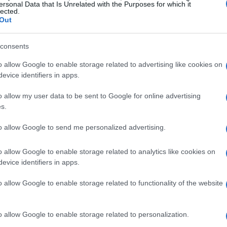
ente anche gli investimenti realizzati dal
ersonal Data that Is Unrelated with the Purposes for which it
lected.
uota 137 milioni di euro (+17%), indirizzati
Out
ensione e alla digitalizzazione delle reti
 digitale interna, allo sviluppo di nuovi impianti
consents
all’efficientamento dell’illuminazione pubblica,
o allow Google to enable storage related to advertising like cookies on
evice identifiers in apps.
a e all’ammodernamento degli impianti e mezzi
Finanziaria Netta si attesta a 377 milioni di euro,
o allow my user data to be sent to Google for online advertising
ai 370 milioni registrati nel 2023, con un
s.
i solidità finanziaria e capacità di investimento
to allow Google to send me personalized advertising.
Alessandro Russo, Consigliere delegato di Agsm
o allow Google to enable storage related to analytics like cookies on
di crescita delineato dal Piano Industriale,
evice identifiers in apps.
e solide e consistenti. Questo risultato
 multibusiness del Gruppo, che permette di
o allow Google to enable storage related to functionality of the website
taggio dei territori serviti. È importante
e imprese abbiano beneficiato di bollette più
o allow Google to enable storage related to personalization.