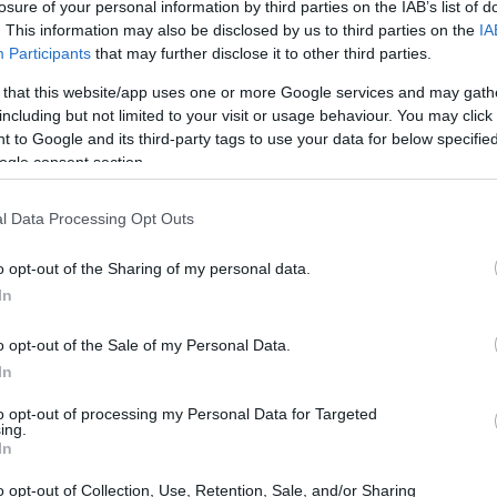
losure of your personal information by third parties on the IAB’s list of
. This information may also be disclosed by us to third parties on the
IA
%, pari a +25 milioni rispetto al 2023). Aumento
Participants
that may further disclose it to other third parties.
egna +79%, attestandosi a 52,6 milioni di euro
 that this website/app uses one or more Google services and may gath
ente. Il valore della produzione si attesa a 1.918
including but not limited to your visit or usage behaviour. You may click 
rispetto al 2023 principalmente a causa della
 to Google and its third-party tags to use your data for below specifi
ogle consent section.
y energetiche. Di particolare rilievo è la
(vendita e produzione), con un incrementando
l Data Processing Opt Outs
l numero dei clienti che ha scelto di acquistare
le (+78%). Deciso incremento della quantità di
o opt-out of the Sharing of my personal data.
In
novabile che, trainata dalla produzione
ella produzione totale (comprensivo della
o opt-out of the Sale of my Personal Data.
olto positivo anche l’andamento del settore
In
ime tariffario e dalla maggiore remunerazione del
to opt-out of processing my Personal Data for Targeted
ing.
come del comparto ambientale, che registra un
In
lessiva e amplia il perimetro operativo delle
o opt-out of Collection, Use, Retention, Sale, and/or Sharing