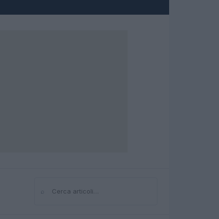
⌕
Cerca