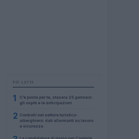
PIÙ LETTI
1
C’è posta per te, stasera 25 gennaio:
gli ospiti e le anticipazioni
2
Controlli nel settore turistico-
alberghiero: dati allarmanti su lavoro
e sicurezza
La candidatura di Irsina per Capitale