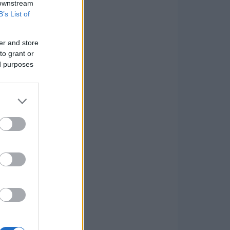
 downstream
B’s List of
er and store
to grant or
ed purposes