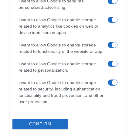
I want to allow Google to send me
BREAKING NEWS
personalized advertising.
I want to allow Google to enable storage
related to analytics like cookies on web or
device identifiers in apps.
I want to allow Google to enable storage
related to functionality of the website or app.
I want to allow Google to enable storage
related to personalization.
I want to allow Google to enable storage
related to security, including authentication
Codice della strada 2026: tutte le modifiche in
functionality and fraud prevention, and other
discussione
user protection.
Sofia Ricci · 8 Ago 2026
BREAKING NEWS
CONFIRM