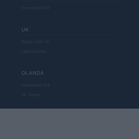
Investieren24
UK
News Hub UK
Lgbtq News
OLANDA
Investeren 24
NL Newz