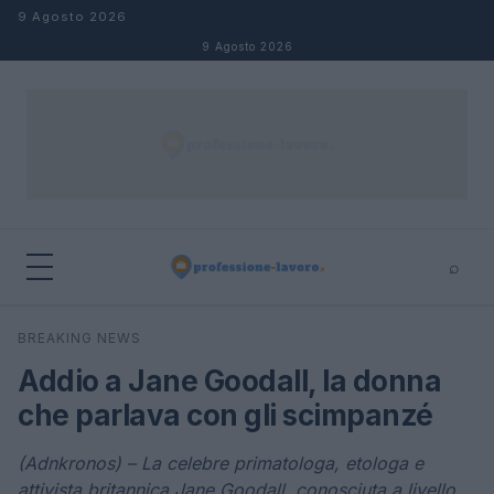
Salta al contenuto
9 Agosto 2026
9 Agosto 2026
⌕
×
⌕
BREAKING NEWS
Cerca
Addio a Jane Goodall, la donna
che parlava con gli scimpanzé
(Adnkronos) – La celebre primatologa, etologa e
attivista britannica Jane Goodall, conosciuta a livello