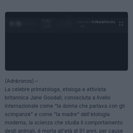
0:29 /
Ad
hub
Media
POWERED
1
/
4
1:23
BY
(Adnkronos) –
La celebre primatologa, etologa e attivista
britannica Jane Goodall, conosciuta a livello
internazionale come "la donna che parlava con gli
scimpanzé" e come "la madre" dell'etologia
moderna, la scienza che studia il comportamento
degli animali, è morta all'età di 91 anni, per cause