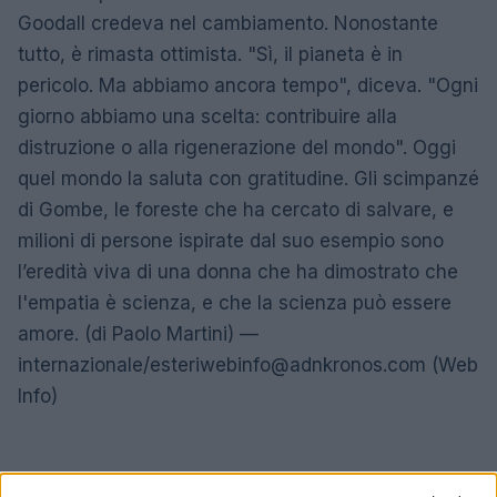
Goodall credeva nel cambiamento. Nonostante
tutto, è rimasta ottimista. "Sì, il pianeta è in
pericolo. Ma abbiamo ancora tempo", diceva. "Ogni
giorno abbiamo una scelta: contribuire alla
distruzione o alla rigenerazione del mondo". Oggi
quel mondo la saluta con gratitudine. Gli scimpanzé
di Gombe, le foreste che ha cercato di salvare, e
milioni di persone ispirate dal suo esempio sono
l’eredità viva di una donna che ha dimostrato che
l'empatia è scienza, e che la scienza può essere
amore. (di Paolo Martini) —
internazionale/
esteriwebinfo@adnkronos.com
(Web
Info)