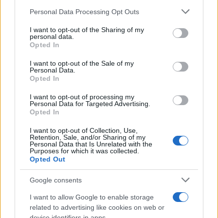
Please note that this website/app uses one or more Google
Personal Data Processing Opt Outs
services and may gather and store information including but
La candidatura di Irsina per Capitale Italiana della
not limited to your visit or usage behaviour. You may click to
I want to opt-out of the Sharing of my
Cultura 2029
personal data.
grant or deny consent to Google and its third-party tags to
Opted In
Susanna Riva · 5 Ago 2026
use your data for below specified purposes in below Google
consent section.
I want to opt-out of the Sale of my
BREAKING NEWS
Personal Data.
Opted In
I want to opt-out of processing my
Personal Data for Targeted Advertising.
Opted In
I want to opt-out of Collection, Use,
Retention, Sale, and/or Sharing of my
Personal Data that Is Unrelated with the
Purposes for which it was collected.
Opted Out
Google consents
I want to allow Google to enable storage
Multe ai genitori per i colloqui saltati: la decisione di
related to advertising like cookies on web or
Bolzano
device identifiers in apps.