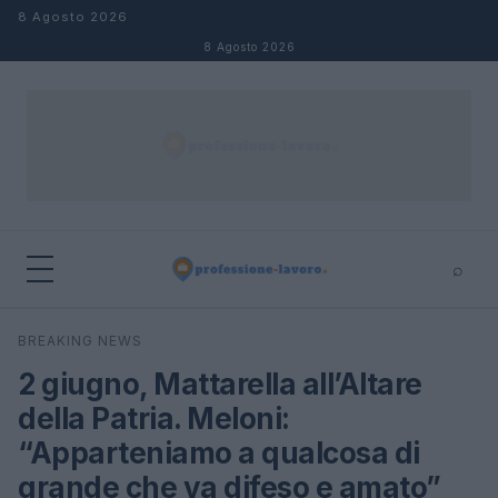
Salta al contenuto
8 Agosto 2026
8 Agosto 2026
⌕
×
⌕
BREAKING NEWS
Cerca
2 giugno, Mattarella all’Altare
della Patria. Meloni:
“Apparteniamo a qualcosa di
grande che va difeso e amato”