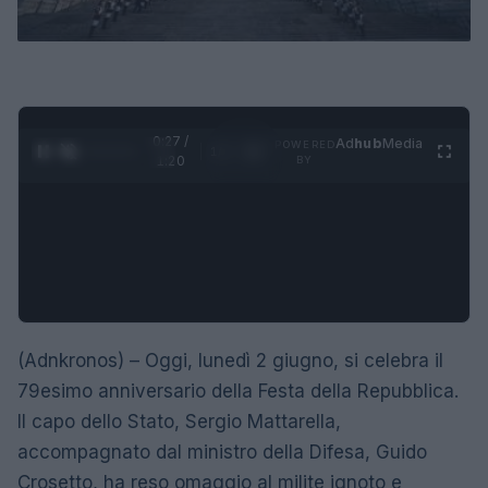
0:28 /
Ad
hub
Media
POWERED
1
/
4
1:20
BY
(Adnkronos) – Oggi, lunedì 2 giugno, si celebra il
79esimo anniversario della Festa della Repubblica.
Il capo dello Stato, Sergio Mattarella,
accompagnato dal ministro della Difesa, Guido
Crosetto, ha reso omaggio al milite ignoto e