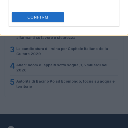
PIÙ LETTI
1
C’è posta per te, stasera 25 gennaio: gli ospiti e le
CONFIRM
anticipazioni
2
Controlli nel settore turistico-alberghiero: dati
allarmanti su lavoro e sicurezza
3
La candidatura di Irsina per Capitale Italiana della
Cultura 2029
4
Anac: boom di appalti sotto soglia, 1,5 miliardi nel
2026
5
Autorità di Bacino Po ad Ecomondo, focus su acqua e
territorio